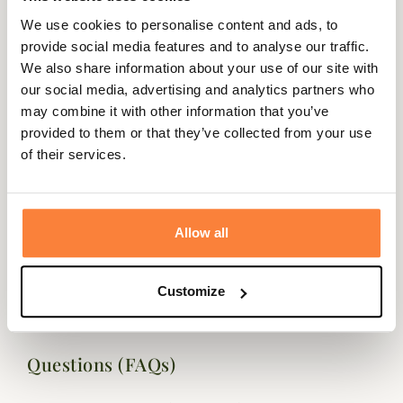
ami canin soit à son aise en statique ou en déplacement.
We use cookies to personalise content and ads, to
Il vous permettra de vous promener avec votre chien
provide social media features and to analyse our traffic.
facilement tout en lui donnant un style anglais très
We also share information about your use of our site with
originale.
our social media, advertising and analytics partners who
may combine it with other information that you’ve
Le petit harnais pour chien Barbour est disponible en
provided to them or that they’ve collected from your use
trois coloris différents.
of their services.
Fiche technique
Composition
100 % Polyester
Allow all
Coloris
Bleu, Marron, Rose, Tartan, Vert
Matière
Polyester
Customize
Questions (FAQs)