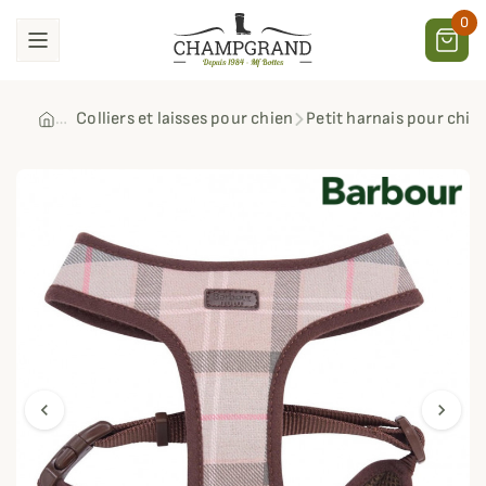
0
Colliers et laisses pour chien
Petit harnais pour chie
chevron_left
chevron_right