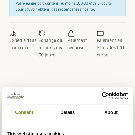
Votre panier doit contenir au moins 100,00 € de produits
pour pouvoir obtenir des récompenses fidélité.
Expédié dans
Échange ou
Paiement
Paiement en
la journée
retour sous
sécurisé
3 fois dès 100
90 jours
euros
Description
Barbour
vous propose un petit harnais pour chien léger
Consent
Details
About
et facile à transporter.
Celui-ci est disponible en trois tailles différentes et
chacune est réglable grâce à une sangle afin que votre
This website uses cookies