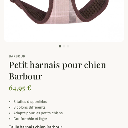
zoom_out_map
BARBOUR
Petit harnais pour chien
Barbour
64,95 €
3 tailles disponibles
3 coloris différents
Adapté pour les petits chiens
Confortable et léger
Taille harnais chien Barbour