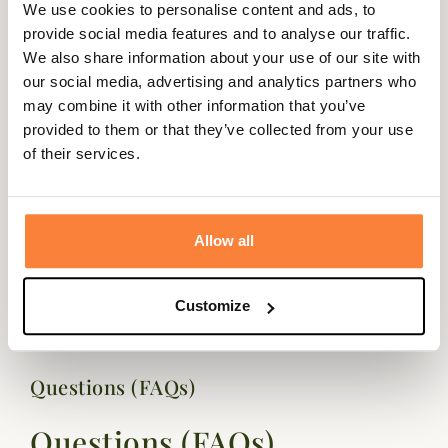
amateur de sweat avec son gros logo Barbour brodé en
We use cookies to personalise content and ads, to
relief sur la poitrine du plus bel effet.
provide social media features and to analyse our traffic.
We also share information about your use of our site with
Lavable en machine à 40°C, il est ici proposé en navy, gris,
our social media, advertising and analytics partners who
bleu ciel ou crème.
may combine it with other information that you’ve
Fiche technique
provided to them or that they’ve collected from your use
of their services.
Coloris
Blanc, Bleu, Gris
Matière
Coton, Polyester
Allow all
Matières
Coton & Polyester
Genre
Homme
Customize
Questions (FAQs)
Questions (FAQs)