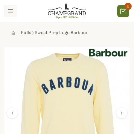
0
Pulls
Sweat Prep Logo Barbour
chevron_left
chevron_right