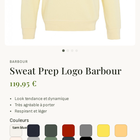
zoom_out_map
BARBOUR
Sweat Prep Logo Barbour
119,95 €
Look tendance et dynamique
Très agréable à porter
Respirant et léger
Couleurs
tarn blue