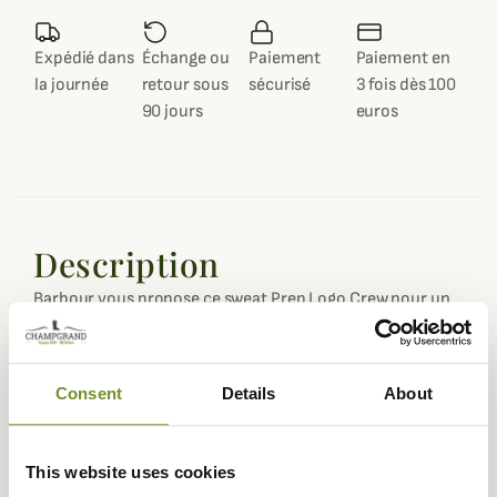
Expédié dans
Échange ou
Paiement
Paiement en
la journée
retour sous
sécurisé
3 fois dès 100
90 jours
euros
Description
Barbour vous propose ce sweat Prep Logo Crew pour un
look jeune et dynamique.
Conçu dans un mélange de coton et de polyester, ce
sweat Barbour est léger, respirant et agréable à porter au
Consent
Details
About
quotidien en toute saison. Il propose une emmanchure
droite et un col ras cou rond.
This website uses cookies
Le sweat Prep Logo Crew séduira un public jeune ou