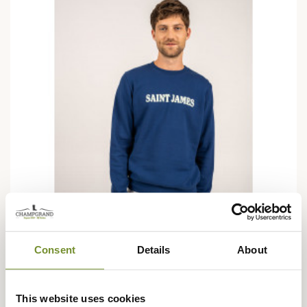
Consent
Details
About
SAINT JAMES
Sweat Solal Saint James
This website uses cookies