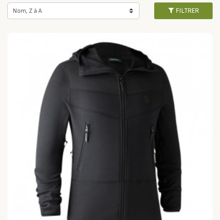
Ce vêtement fin ou épais et généralement doux est conçu pour isoler le
FILTRER
Nom, Z à A
haut de votre corps contre le froid. Il peut être porté seul lorsque les
températures sont douce ou bien sous une
veste matelassée
ou un
manteau
lors des mois les plus froids de l'année.
Pour des modèles techniques adaptés aux activités de plein air comme la
chasse
ou le travail dehors, optez pour les modèles Seeland,
Härkila
ou
Deerhunter
, davantage respirants aux coloris discrets.
Si vous êtes plutôt stylé et soucieux de votre apparence, optez pour les
modèles de pulls
Barbour
ou encore
Saint James
pour un look plus élégant
et distingué.