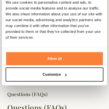
amateur de sweat avec son gros logo Barbour brodé en
We use cookies to personalise content and ads, to
relief sur la poitrine du plus bel effet.
provide social media features and to analyse our traffic.
We also share information about your use of our site with
Lavable en machine à 40°C, il est ici proposé en navy, gris,
our social media, advertising and analytics partners who
bleu ciel ou crème.
may combine it with other information that you’ve
Fiche technique
provided to them or that they’ve collected from your use
of their services.
Coloris
Blanc, Bleu, Gris
Matière
Coton, Polyester
Allow all
Matières
Coton & Polyester
Genre
Homme
Customize
Questions (FAQs)
Questions (FAQs)