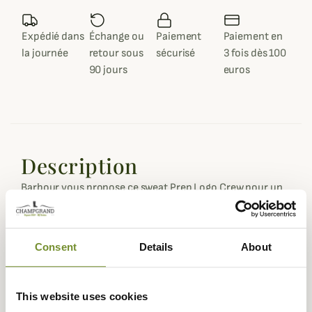
Expédié dans
Échange ou
Paiement
Paiement en
la journée
retour sous
sécurisé
3 fois dès 100
90 jours
euros
Description
Barbour vous propose ce sweat Prep Logo Crew pour un
look jeune et dynamique.
Conçu dans un mélange de coton et de polyester, ce
sweat Barbour est léger, respirant et agréable à porter au
Consent
Details
About
quotidien en toute saison. Il propose une emmanchure
droite et un col ras cou rond.
This website uses cookies
Le sweat Prep Logo Crew séduira un public jeune ou