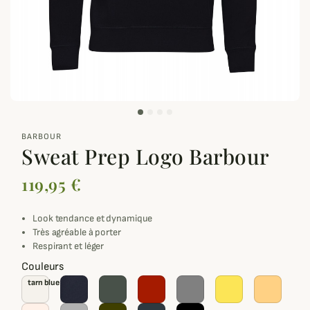
zoom_out_map
BARBOUR
Sweat Prep Logo Barbour
119,95 €
Look tendance et dynamique
Très agréable à porter
Respirant et léger
Couleurs
tarn blue