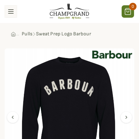
0
Pulls
Sweat Prep Logo Barbour
chevron_left
chevron_right