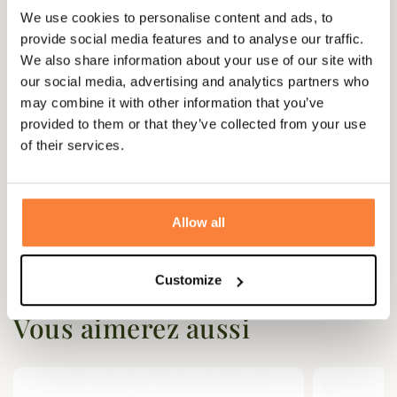
Champgrand vous conseille de prendre une taille
en dessous
de votre
We use cookies to personalise content and ads, to
taille habituelle. (Excepté les salopettes XPO PRO RF de Browning qui
provide social media features and to analyse our traffic.
taillent normalement.)
We also share information about your use of our site with
our social media, advertising and analytics partners who
may combine it with other information that you’ve
provided to them or that they’ve collected from your use
Questions (FAQs)
of their services.
Questions (FAQs)
Allow all
Poser une question
Customize
Vous aimerez aussi