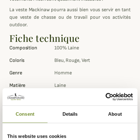
La veste Mackinaw pourra aussi bien vous servir en tant
que veste de chasse ou de travail pour vos activités
outdoor.
Fiche technique
Composition
100% Laine
Coloris
Bleu, Rouge, Vert
Genre
Homme
Matière
Laine
Consent
Details
About
Marque Américaine : Choisir sa taille
Les marques américaines ont un taillant plutôt
grand.
This website uses cookies
Si votre choix se porte sur ce produit de marque américaine,