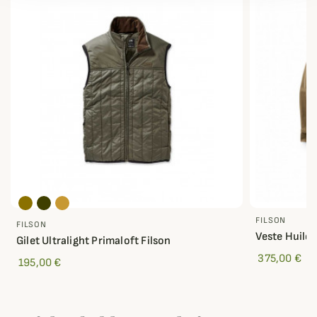
FILSON
FILSON
Veste Huilée
Gilet Ultralight Primaloft Filson
375,00 €
195,00 €