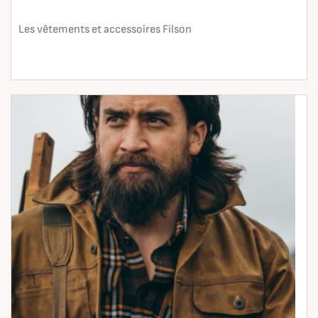
Les vêtements et accessoires Filson
En lire plus
search