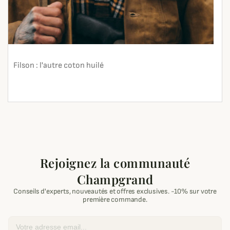
Filson : l'autre coton huilé
En lire plus
search
Rejoignez la communauté
Champgrand
Conseils d'experts, nouveautés et offres exclusives. -10% sur votre
première commande.
Email