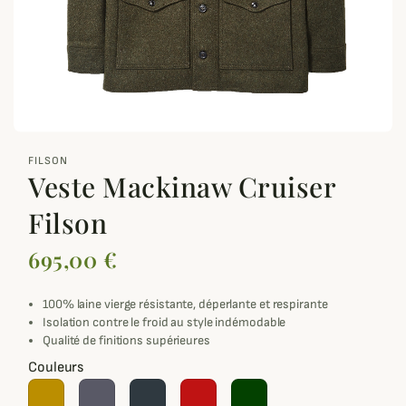
zoom_out_map
FILSON
Veste Mackinaw Cruiser
Filson
695,00 €
100% laine vierge résistante, déperlante et respirante
Isolation contre le froid au style indémodable
Qualité de finitions supérieures
Couleurs