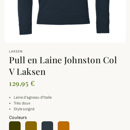
zoom_out_map
LAKSEN
Pull en Laine Johnston Col
V Laksen
129,95 €
Laine d'agneau d'Italie
Très doux
Style soigné
Couleurs