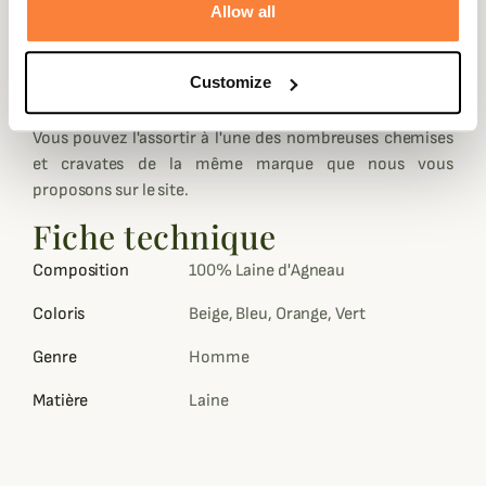
Allow all
différents coloris proposés. Il vous procurera chaleur et
douceur pour votre saison de chasse.
Avec ou sans cravate, le pull Johnston vous donnera un
Customize
style très soigné.
Vous pouvez l'assortir à l'une des nombreuses chemises
et cravates de la même marque que nous vous
proposons sur le site.
Fiche technique
Composition
100% Laine d'Agneau
Coloris
Beige, Bleu, Orange, Vert
Genre
Homme
Matière
Laine