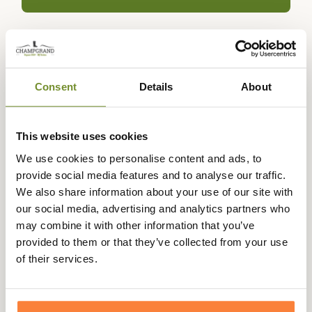
En achetant ce produit vous gagnerez
5,00 €
grâce à notre
programme de fidélité. Votre panier totalisera
5,00 €
.
Consent
Details
About
Expédié dans
Échange ou
Paiement
Paiement en
This website uses cookies
la journée
retour sous
sécurisé
3 fois dès 100
We use cookies to personalise content and ads, to
90 jours
euros
provide social media features and to analyse our traffic.
We also share information about your use of our site with
our social media, advertising and analytics partners who
may combine it with other information that you’ve
provided to them or that they’ve collected from your use
Description
of their services.
Laksen vous propose ce joli pull col en V Johnston en laine
d'agneau d'Italie qui sera du plus bel effet porté avec les