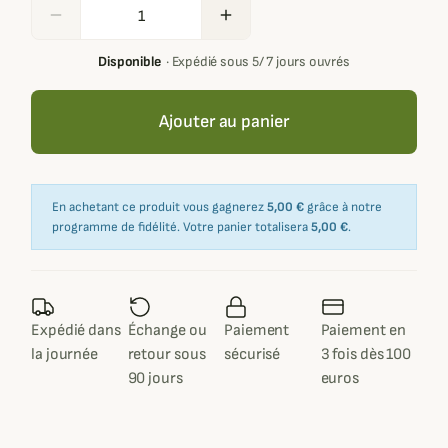
remove
add
Disponible
·
Expédié sous 5/ 7 jours ouvrés
Ajouter au panier
En achetant ce produit vous gagnerez
5,00 €
grâce à notre
programme de fidélité. Votre panier totalisera
5,00 €
.
Expédié dans
Échange ou
Paiement
Paiement en
la journée
retour sous
sécurisé
3 fois dès 100
90 jours
euros