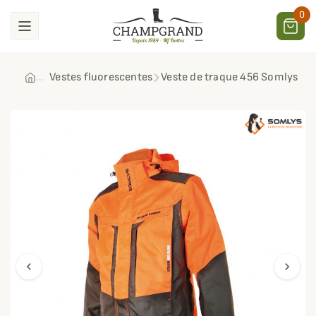
0
Vestes fluorescentes
Veste de traque 456 Somlys
chevron_left
chevron_right