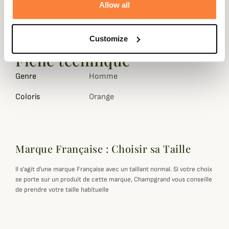
À l'intérieur, poche portable, poche permis, poche
Allow all
bracelet et 2 grandes poches zippées.
Pour la veste en taille L le poids est 1.5kg.
Customize
Fiche technique
Genre
Homme
Coloris
Orange
Marque Française : Choisir sa Taille
Il s'agit d'une marque Française avec un taillant normal. Si votre choix
se porte sur un produit de cette marque, Champgrand vous conseille
de prendre votre taille habituelle