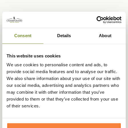
Description
Somlys vous propose la veste de traque
456, extrêmement résistante pour la traque et les ronces
Consent
Details
About
les plus coriaces, elle est ici en coloris orange pour une
visibilité maximale.
This website uses cookies
La veste 456 est légère et souple, garantissant une grande
We use cookies to personalise content and ads, to
liberté de mouvement, fabriquée en tissu anti-ronce,
provide social media features and to analyse our traffic.
ultra résistant, technologie anti-déchirement Cordura.
We also share information about your use of our site with
Membrane P.U respirante et imperméable.
our social media, advertising and analytics partners who
Sur l'avant, repose-mains, une poche poitrine zippée et
may combine it with other information that you’ve
de grandes poches pour vos accessoires..
provided to them or that they’ve collected from your use
Sur l'arrière, système de respiration dorsal préformé, zips
of their services.
de respiration sous les bras et partie basse arrondie pour
protéger le bas des reins.