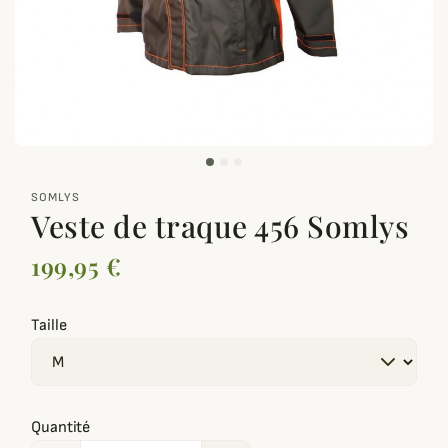
zoom_out_map
SOMLYS
Veste de traque 456 Somlys
199,95 €
Taille
Quantité