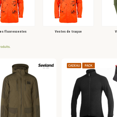
es fluorescentes
Vestes de traque
V
roduits.
CADEAU
PACK