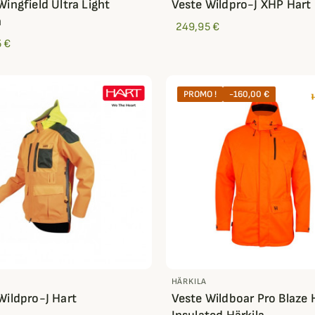
Wingfield Ultra Light
Veste Wildpro-J XHP Hart
n
249,95 €
 €
PROMO !
-160,00 €
HÄRKILA
Wildpro-J Hart
Veste Wildboar Pro Blaze