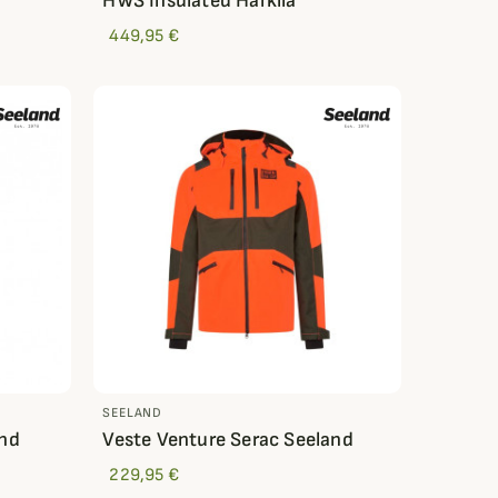
HWS Insulated Härkila
449,95 €
SEELAND
and
Veste Venture Serac Seeland
229,95 €