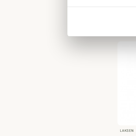
SEELAN
Veste
Seela
269,95
LAKSEN