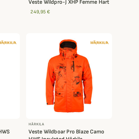
Veste Wildpro-J XHP Femme Hart
249,95 €
HÄRKILA
 HWS
Veste Wildboar Pro Blaze Camo