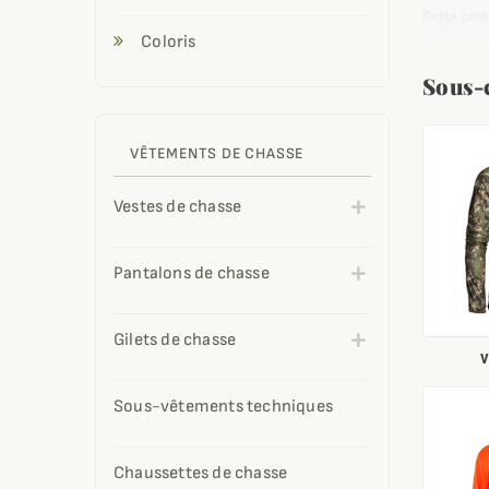
Cette caté
camouflag
Coloris
encore de
Sous-
Nos vestes
leur confé
Afin de co
VÊTEMENTS DE CHASSE
en laine.
Vestes de chasse
Pantalons de chasse
Gilets de chasse
V
Sous-vêtements techniques
Chaussettes de chasse