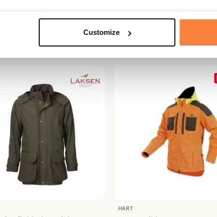
D
SEELAND
 Woodcock Advanced
Veste Woodcock Advance
nd
Femme Seeland
Customize
 €
269,95 €
HART