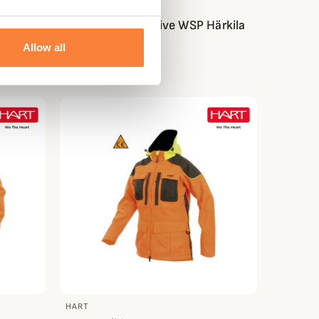
HÄRKILA
d
Veste Winter Active WSP Härkila
539,95 €
Allow all
HART