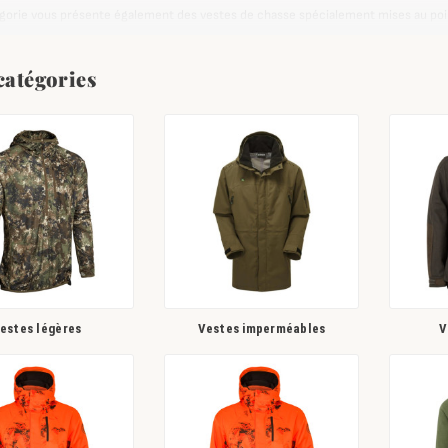
gorie vous présente également des vestes de chasse spécialement mises au poin
e
convenant pour les différents environnements,
des vestes de traque
, des
vest
s
vestes chaudes
.
catégories
 s’adressent aussi bien aux professionnels à la recherche d’un équipement fiable 
rant un confort et une protection inégalés.
nvenir à tous les styles et de répondre à toutes les exigences, nous vous propos
estes légères
Vestes imperméables
V