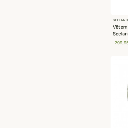
SEELAN
Vêteme
Seela
299,95