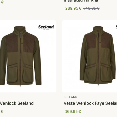
Insulated Härkila
 €
289,95 €
449,95 €
D
SEELAND
Wenlock Seeland
Veste Wenlock Faye Seel
 €
169,95 €