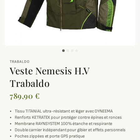
zoom_out_map
TRABALDO
Veste Nemesis H.V
Trabaldo
789,90 €
Tissu TITANIAL ultra-résistant et léger avec DYNEEMA
Renforts KETRATEX pour protéger contre épines et ronces
Membrane RAYNSYSTEM 100% étanche et respirante
Double carnier indépendant pour gibier et effets personnels
Poches zippées et porte GPS pratique