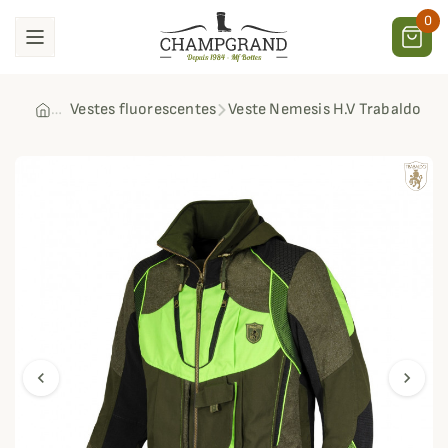
0
Vestes fluorescentes
Veste Nemesis H.V Trabaldo
chevron_left
chevron_right