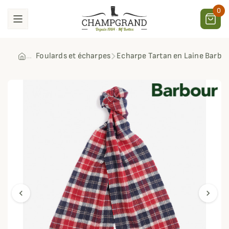
0
Foulards et écharpes
Echarpe Tartan en Laine Barbo
chevron_left
chevron_right