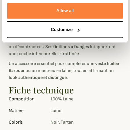
en
100 % laine d’agneau
, cette écharpe allie
douceur,
chaleur et élégance naturelle
, parfaite pour affronter les
Allow all
journées fraîches avec distinction.
Son
motif tartan classique
, véritable signature de la
Customize
maison Barbour, évoque l’héritage écossais et se marie
aisément avec toutes vos tenues, qu’elles soient habillées
ou décontractées. Ses
finitions à franges
lui apportent
une touche intemporelle et raffinée.
Un accessoire essentiel pour compléter une
veste huilée
Barbour
ou un manteau en laine, tout en affirmant un
look authentique et distingué
.
Fiche technique
Composition
100% Laine
Matière
Laine
Coloris
Noir, Tartan