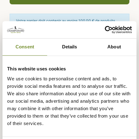
Votre panier doit contenir au moins 100,00 € de produits
pour pouvoir obtenir des récompenses fidélité.
Consent
Details
About
Expédié dans
Échange ou
Paiement
Paiement en
la journée
retour sous
sécurisé
3 fois dès 100
This website uses cookies
90 jours
euros
We use cookies to personalise content and ads, to
provide social media features and to analyse our traffic.
We also share information about your use of our site with
our social media, advertising and analytics partners who
may combine it with other information that you’ve
Description
provided to them or that they’ve collected from your use
of their services.
La
Echarpe Tartan en Laine Barbour
incarne tout le
charme du style britannique traditionnel. Confectionnée