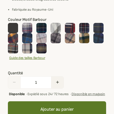
Fabriquée au Royaume-Uni
Couleur Motif Barbour
Guide des tailles Barbour
Quantité
remove
add
Disponible
·
Expédié sous 24/ 72 heures
·
Disponible en magasin
Ajouter au panier