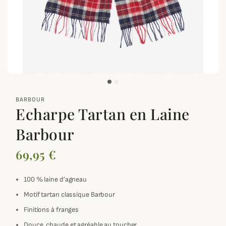
zoom_out_map
BARBOUR
Echarpe Tartan en Laine
Barbour
69,95 €
100 % laine d’agneau
Motif tartan classique Barbour
Finitions à franges
Douce, chaude et agréable au toucher