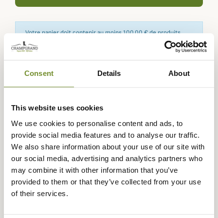
Votre panier doit contenir au moins 100,00 € de produits
pour pouvoir obtenir des récompenses fidélité.
Consent
Details
About
Expédié dans
Échange ou
Paiement
Paiement en
la journée
retour sous
sécurisé
3 fois dès 100
This website uses cookies
90 jours
euros
We use cookies to personalise content and ads, to
provide social media features and to analyse our traffic.
We also share information about your use of our site with
our social media, advertising and analytics partners who
may combine it with other information that you’ve
Description
provided to them or that they’ve collected from your use
of their services.
La
Echarpe Tartan en Laine Barbour
incarne tout le
charme du style britannique traditionnel. Confectionnée