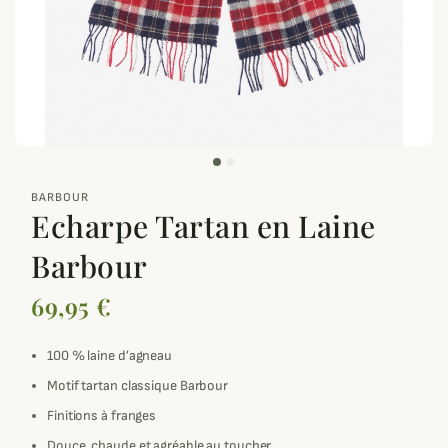
zoom_out_map
BARBOUR
Echarpe Tartan en Laine
Barbour
69,95 €
100 % laine d’agneau
Motif tartan classique Barbour
Finitions à franges
Douce, chaude et agréable au toucher