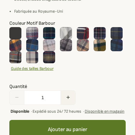
Fabriquée au Royaume-Uni
Couleur Motif Barbour
Guide des tailles Barbour
Quantité
remove
add
Disponible
·
Expédié sous 24/ 72 heures
·
Disponible en magasin
Ajouter au panier