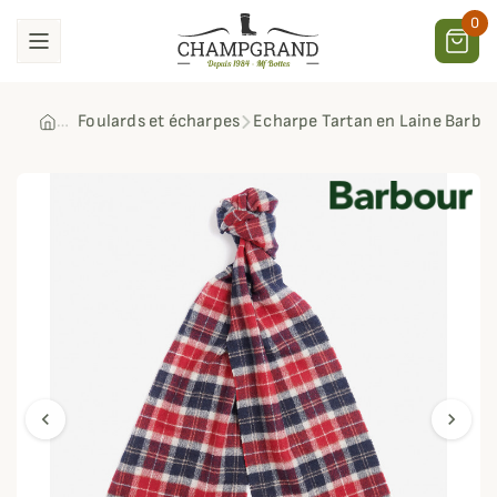
0
Foulards et écharpes
Echarpe Tartan en Laine Barbo
chevron_left
chevron_right