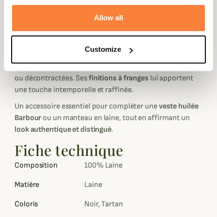
en
100 % laine d’agneau
, cette écharpe allie
douceur,
chaleur et élégance naturelle
, parfaite pour affronter les
Allow all
journées fraîches avec distinction.
Son
motif tartan classique
, véritable signature de la
Customize
maison Barbour, évoque l’héritage écossais et se marie
aisément avec toutes vos tenues, qu’elles soient habillées
ou décontractées. Ses
finitions à franges
lui apportent
une touche intemporelle et raffinée.
Un accessoire essentiel pour compléter une
veste huilée
Barbour
ou un manteau en laine, tout en affirmant un
look authentique et distingué
.
Fiche technique
Composition
100% Laine
Matière
Laine
Coloris
Noir, Tartan