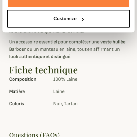
Son
motif tartan classique
, véritable signature de la
maison Barbour, évoque l’héritage écossais et se marie
aisément avec toutes vos tenues, qu’elles soient habillées
Customize
ou décontractées. Ses
finitions à franges
lui apportent
une touche intemporelle et raffinée.
Un accessoire essentiel pour compléter une
veste huilée
Barbour
ou un manteau en laine, tout en affirmant un
look authentique et distingué
.
Fiche technique
Composition
100% Laine
Matière
Laine
Coloris
Noir, Tartan
Questions (FAQs)