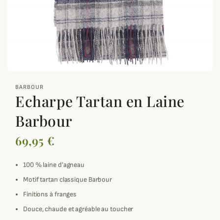
zoom_out_map
BARBOUR
Echarpe Tartan en Laine
Barbour
69,95 €
100 % laine d’agneau
Motif tartan classique Barbour
Finitions à franges
Douce, chaude et agréable au toucher