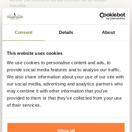
Recevez une notification dès que ce produit est de nouveau
disponible.
Expédié dans
Échange ou
Paiement
Paiement en
Consent
Details
About
la journée
retour sous
sécurisé
3 fois dès 100
90 jours
euros
This website uses cookies
We use cookies to personalise content and ads, to
provide social media features and to analyse our traffic.
We also share information about your use of our site with
Description
our social media, advertising and analytics partners who
may combine it with other information that you’ve
La
Echarpe Tartan en Laine Barbour
incarne tout le
provided to them or that they’ve collected from your use
charme du style britannique traditionnel. Confectionnée
of their services.
en
100 % laine d’agneau
, cette écharpe allie
douceur,
chaleur et élégance naturelle
, parfaite pour affronter les
journées fraîches avec distinction.
Allow all