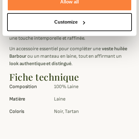
Allow all
Son
motif tartan classique
, véritable signature de la
maison Barbour, évoque l’héritage écossais et se marie
Customize
aisément avec toutes vos tenues, qu’elles soient habillées
ou décontractées. Ses
finitions à franges
lui apportent
une touche intemporelle et raffinée.
Un accessoire essentiel pour compléter une
veste huilée
Barbour
ou un manteau en laine, tout en affirmant un
look authentique et distingué
.
Fiche technique
Composition
100% Laine
Matière
Laine
Coloris
Noir, Tartan