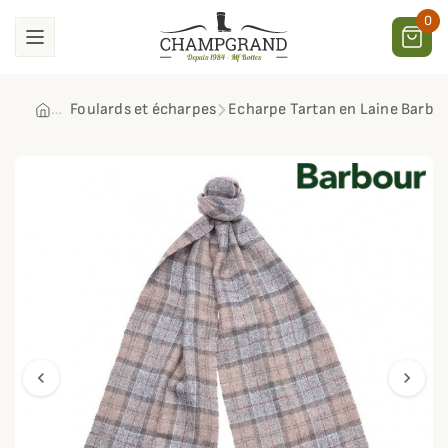
0
Foulards et écharpes
Echarpe Tartan en Laine Barbo
chevron_left
chevron_right