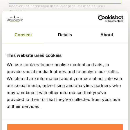
Recevez une notification dès que ce produit est de nouveau
disponible.
Consent
Details
About
Expédié dans
Échange ou
Paiement
Paiement en
la journée
retour sous
sécurisé
3 fois dès 100
90 jours
euros
This website uses cookies
We use cookies to personalise content and ads, to
provide social media features and to analyse our traffic.
We also share information about your use of our site with
our social media, advertising and analytics partners who
Description
may combine it with other information that you’ve
provided to them or that they’ve collected from your use
La
Echarpe Tartan en Laine Barbour
incarne tout le
of their services.
charme du style britannique traditionnel. Confectionnée
en
100 % laine d’agneau
, cette écharpe allie
douceur,
chaleur et élégance naturelle
, parfaite pour affronter les
journées fraîches avec distinction.