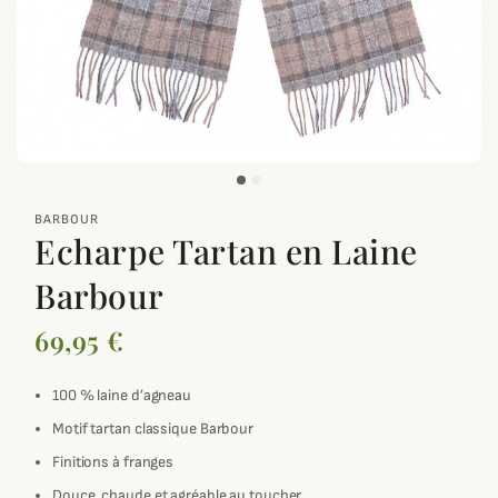
zoom_out_map
BARBOUR
Echarpe Tartan en Laine
Barbour
69,95 €
100 % laine d’agneau
Motif tartan classique Barbour
Finitions à franges
Douce, chaude et agréable au toucher