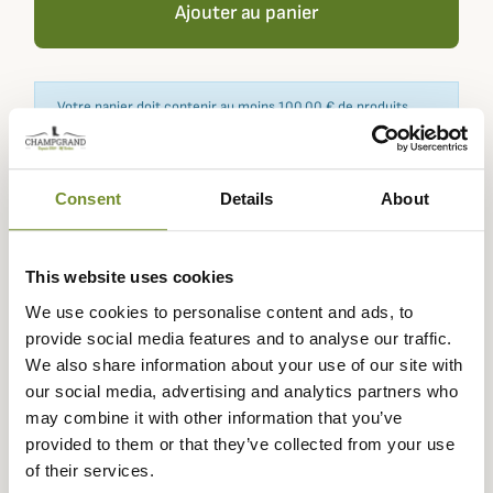
Ajouter au panier
Votre panier doit contenir au moins 100,00 € de produits
pour pouvoir obtenir des récompenses fidélité.
Consent
Details
About
Expédié dans
Échange ou
Paiement
Paiement en
la journée
retour sous
sécurisé
3 fois dès 100
This website uses cookies
90 jours
euros
We use cookies to personalise content and ads, to
provide social media features and to analyse our traffic.
We also share information about your use of our site with
our social media, advertising and analytics partners who
may combine it with other information that you’ve
Description
provided to them or that they’ve collected from your use
of their services.
Champgrand vous propose ce peson digital 200KG