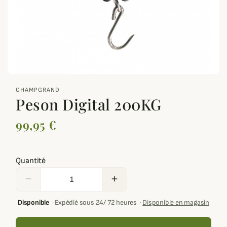
zoom_out_map
CHAMPGRAND
Peson Digital 200KG
99,95 €
Quantité
remove
add
Disponible
·
Expédié sous 24/ 72 heures
·
Disponible en magasin