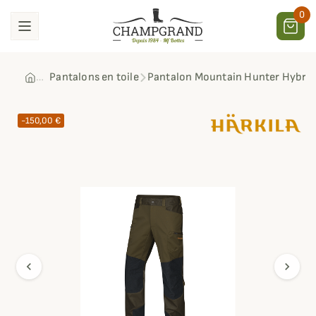
0
Pantalons en toile
Pantalon Mountain Hunter Hybrid
-150,00 €
chevron_left
chevron_right