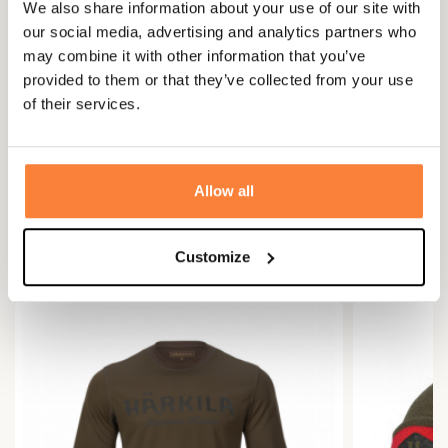
We also share information about your use of our site with
our social media, advertising and analytics partners who
Questions (FAQs)
may combine it with other information that you’ve
provided to them or that they’ve collected from your use
Questions (FAQs)
of their services.
Poser une question
Allow all
Vous aimerez aussi
Customize