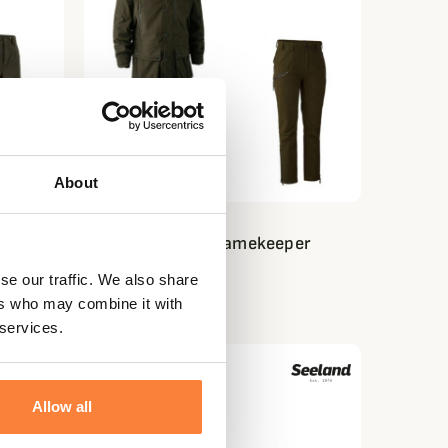
About
DEERHUNTER
Ensemble PRO Gamekeeper
Deerhunter
se our traffic. We also share
449,85 €
ers who may combine it with
 services.
-15%
PACK
Allow all