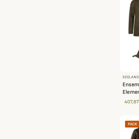
SEELAN
Ensemb
Elemen
407,87
PACK