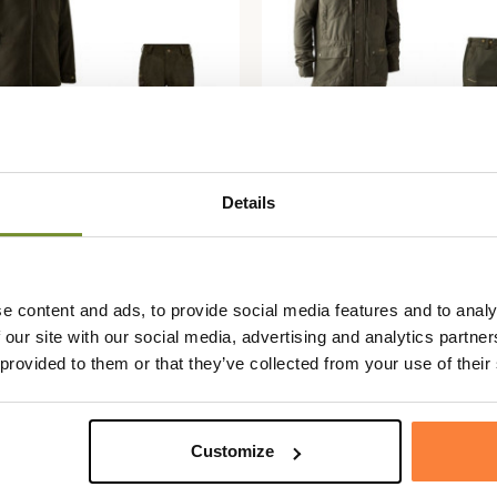
Details
NTER
DEERHUNTER
le Tatra Active
Ensemble Strike Extreme
unter
Deerhunter
e content and ads, to provide social media features and to analy
 €
349,85 €
 our site with our social media, advertising and analytics partn
 provided to them or that they’ve collected from your use of their
PACK
-10%
PACK
Customize