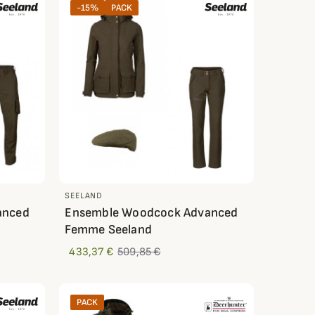
-15%
PACK
SEELAND
anced
Ensemble Woodcock Advanced
Femme Seeland
433,37 €
509,85 €
PACK