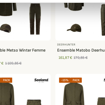
DEERHUNTER
ble Metso Winter Femme
Ensemble Matobo Deerhu
a
161,87 €
179,85 €
 €
1 109,85 €
PACK
-15%
PACK