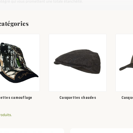
ntégré qui vous promettent une totale étanchéité.
e catégorie, vous retrouverez des casquettes plates, des chapeaux élégants
our avoir chaud, bob ou une multitude de casquettes baseball pour vous protéger d
catégories
ettes camouflage
Casquettes chaudes
Casqu
roduits.