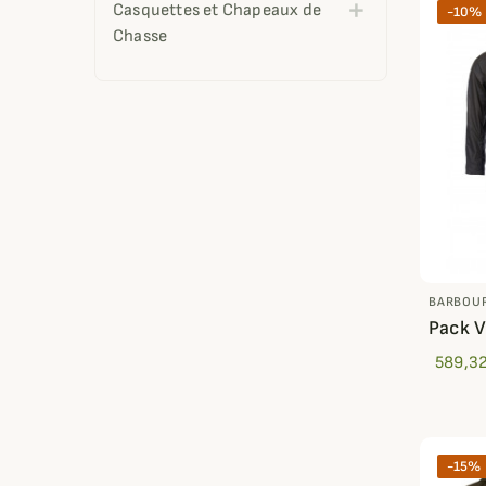
Casquettes et Chapeaux de
-10%
Chasse
BARBOU
Pack V
589,32
-15%