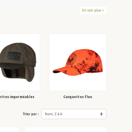
 pour femme comme pour homme, des casquettes avec cache-
En voir plus
expand_more
u soleil et du vent.
ettes imperméables
Casquettes fluo
Trier par :
Nom, Z à A