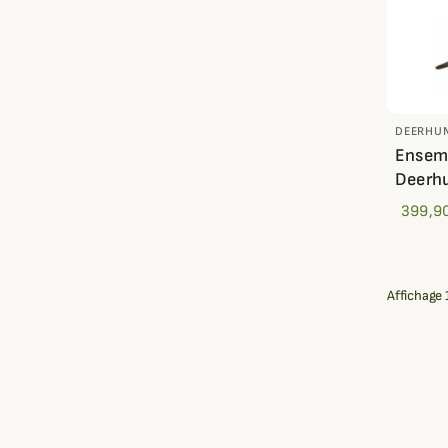
DEERHU
Ensemb
Deerh
399,9
Affichage 