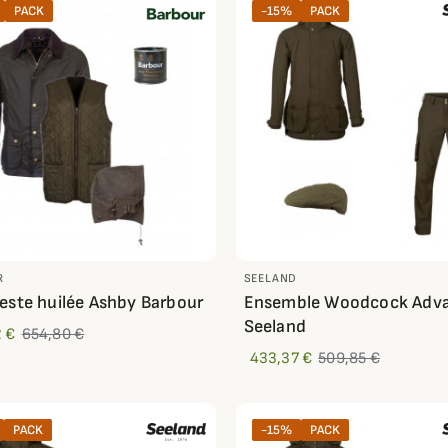
PACK
-15%
PACK
R
SEELAND
este huilée Ashby Barbour
Ensemble Woodcock Adv
Seeland
 €
654,80 €
433,37 €
509,85 €
PACK
-15%
PACK