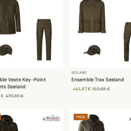
D
SEELAND
le Veste Key-Point
Ensemble Trax Seeland
ts Seeland
441,87 €
519,85 €
 €
479,85 €
PACK