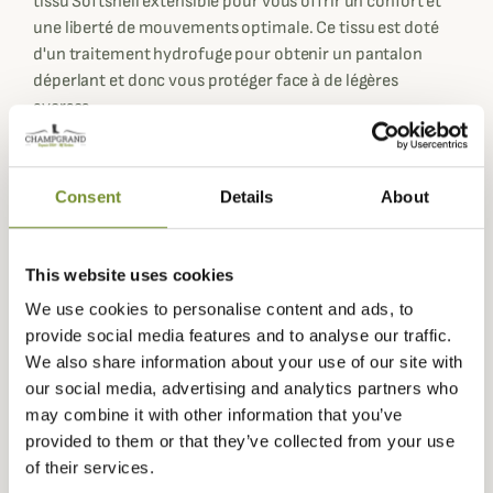
tissu Softshell extensible pour vous offrir un confort et
une liberté de mouvements optimale. Ce tissu est doté
d'un traitement hydrofuge pour obtenir un pantalon
déperlant et donc vous protéger face à de légères
averses.
Ce pantalon Timberline Sitka est équipé de renforts en
nylon imperméable sur les genoux et le fessier pour vous
Consent
Details
About
permettre de rester au sec lorsque vous vous asseyez sur
de la neige ou un terrain humide.
Pour protéger vos genoux lorsque vous allez préparer vos
This website uses cookies
tirs le pantalon Timberline Sitka est équipé de
We use cookies to personalise content and ads, to
genouillères. Ces genouillères peuvent aussi vous
provide social media features and to analyse our traffic.
protéger contre l'abrasion des ronces...
We also share information about your use of our site with
Le pantalon Timberline Sitka possède une coupe longue
our social media, advertising and analytics partners who
ou regular et est doté de bretelles afin de l'ajuster
may combine it with other information that you’ve
parfaitement.
provided to them or that they’ve collected from your use
Ce pantalon Timberline Sitka est disponible en 3 coloris
of their services.