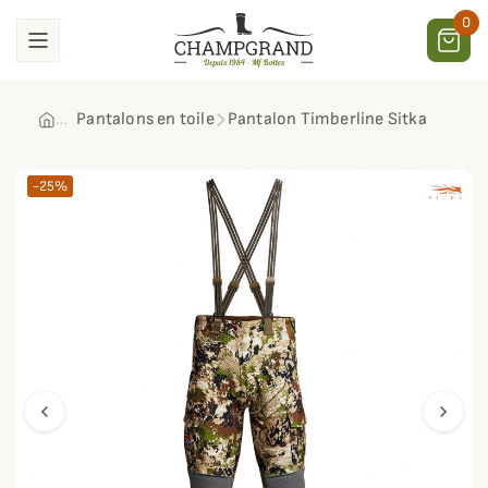
0
Pantalons en toile
Pantalon Timberline Sitka
-25%
chevron_left
chevron_right