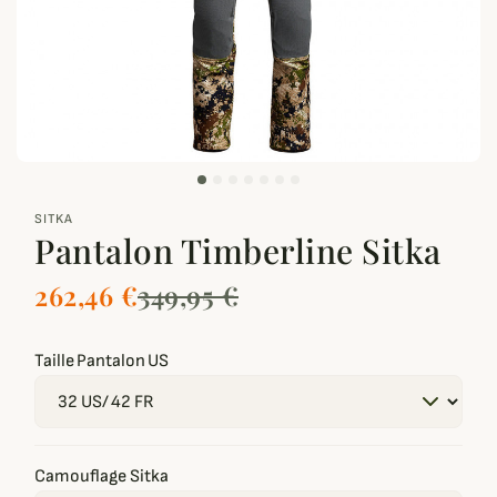
zoom_out_map
SITKA
Pantalon Timberline Sitka
262,46 €
349,95 €
Taille Pantalon US
Camouflage Sitka