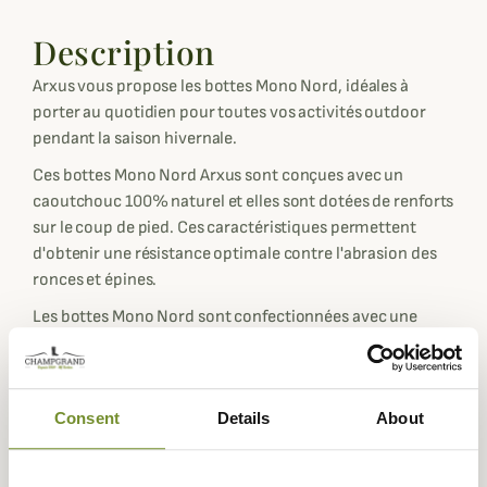
Description
Arxus vous propose les bottes Mono Nord, idéales à
porter au quotidien pour toutes vos activités outdoor
pendant la saison hivernale.
Ces bottes Mono Nord Arxus sont conçues avec un
caoutchouc 100% naturel et elles sont dotées de renforts
sur le coup de pied. Ces caractéristiques permettent
d'obtenir une résistance optimale contre l'abrasion des
ronces et épines.
Les bottes Mono Nord sont confectionnées avec une
doublure en néoprène d'une épaisseur de 3mm qui
permet de rester au chaud jusqu'à -15°C. Afin de garantir
la solidité de la doublure et éviter les frotements, les
Consent
Details
About
bottes disposent d'un empiécement en cuir au niveau du
talon.
Ces bottes Mono Nord Arxus sont conçues pour réaliser