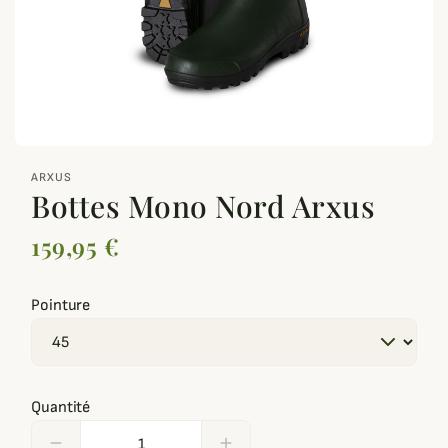
zoom_out_map
ARXUS
Bottes Mono Nord Arxus
159,95 €
Pointure
Quantité
remove
add