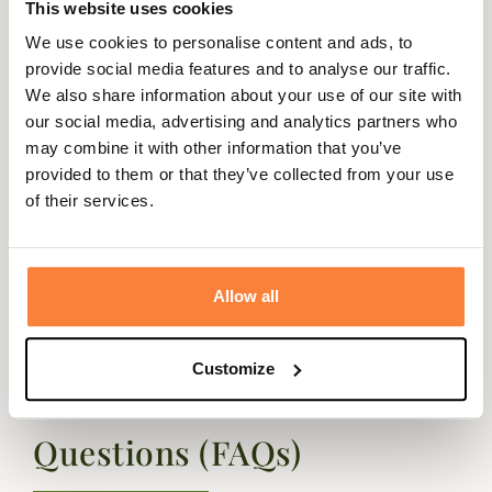
This website uses cookies
de longues marches ainsi elles possèdent des
We use cookies to personalise content and ads, to
semelles Arxus X-pattern pour obtenir un excellent
provide social media features and to analyse our traffic.
confort, une adhérence parfaite... Pour plus de confort, la
We also share information about your use of our site with
semelle intérieure est une semelle EVA qui permet
our social media, advertising and analytics partners who
d'amortir les chocs.
may combine it with other information that you’ve
Fiche technique
provided to them or that they’ve collected from your use
of their services.
Hauteur de Tige
38,5
en cm
Coloris
Vert
Allow all
Customize
Questions (FAQs)
Questions (FAQs)