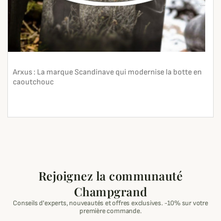
Arxus : La marque Scandinave qui modernise la botte en
caoutchouc
En lire plus
search
Rejoignez la communauté
Champgrand
Conseils d'experts, nouveautés et offres exclusives. -10% sur votre
première commande.