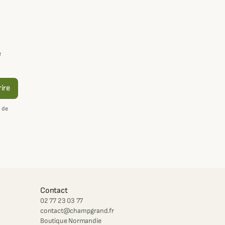
e
rire
 de
Contact
02 77 23 03 77
contact@champgrand.fr
Boutique Normandie