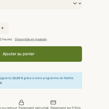
add
72 heures
·
Disponible en magasin
Ajouter au panier
 gagnerez
10,00 €
grâce à notre programme de fidélité.
 €
.
 ou retour
Paiement sécurisé
Paiement en 3 fois