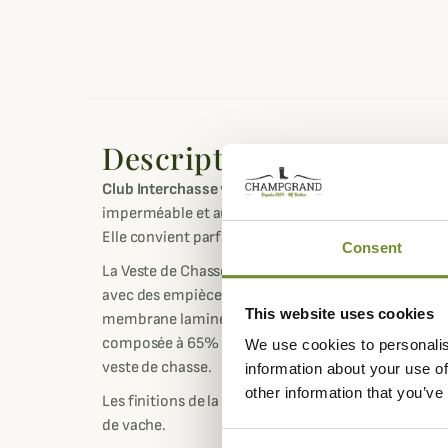
Description
Club Interchasse
vous propose sa Veste de Chasse C
imperméable et aux couture étanchées, respirante 
Elle convient parfaitement pour une chasse de mi-
Consent
La Veste de Chasse Charles, composée à 60% de po
avec des empiècements orange en Hicount Tricot en 
This website uses cookies
membrane laminée est imperméable et respirante. S
composée à 65% de polyester et à 35% de coton opti
We use cookies to personalis
veste de chasse.
information about your use of
other information that you’ve
Les finitions de la Veste Charles sont très soignées a
de vache.