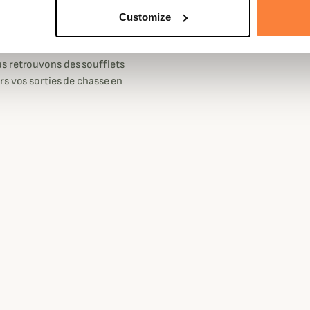
s poches repose-mains, deux
Customize
 une poche portable ainsi qu'un
s retrouvons des soufflets
rs vos sorties de chasse en