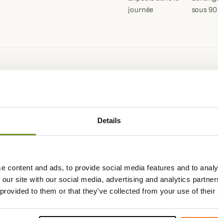
journée
sous 90
Fiche techniqu
harles très confortable,
Genre
Homme
au au toucher peau de pêche.
Coloris
Orange
saison.
Details
lyester et 40% de polyamide
polyester est très légère. Sa
a doublure quant à elle est
misant la respirabilité de la
e content and ads, to provide social media features and to analy
 our site with our social media, advertising and analytics partn
 provided to them or that they’ve collected from your use of their
vec un col et des finitions en cuir