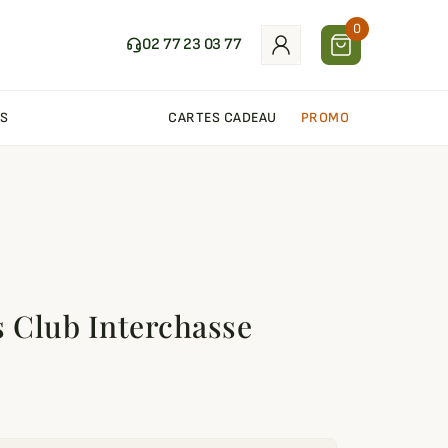
0
02 77 23 03 77
S
CARTES CADEAU
PROMO
s Club Interchasse