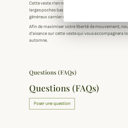
Cette veste n'en reste pas moins pratique avec se
larges poches basses, trois poches intérieures dont
généreux carnier dans le dos.
Afin de maximiser votre liberté de mouvement, nou
d'aisance sur cette veste qui vous accompagnera lo
automne.
Questions (FAQs)
Questions (FAQs)
Poser une question