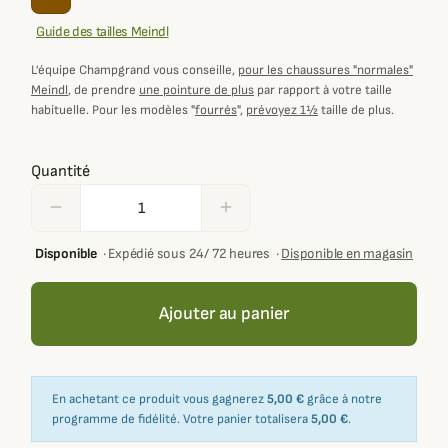
Guide des tailles Meindl
L’équipe Champgrand vous conseille,
pour les chaussures "normales"
Meindl
, de prendre
une pointure de plus
par rapport à votre taille
habituelle. Pour les modèles "
fourrés
",
prévoyez 1½
taille de plus.
Quantité
remove
add
Disponible
·
Expédié sous 24/ 72 heures
·
Disponible en magasin
Ajouter au panier
En achetant ce produit vous gagnerez
5,00 €
grâce à notre
programme de fidélité. Votre panier totalisera
5,00 €
.