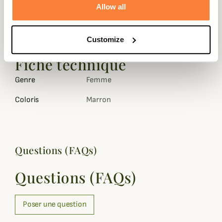
Allow all
Ces bottes de chasse par grand froid vous protégeront
des heures durant en gardant vos pieds au chaud même
Customize
en position statique au poste.
Fiche technique
Genre
Femme
Coloris
Marron
Questions (FAQs)
Questions (FAQs)
Poser une question