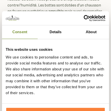
contre l'humidité. Les bottes sont dotées d'un chausson
en fourrure synthétique
amovible
mais aussi de semelles
intérieures en fourrure synthétique. Vous aurez le choix
de les retirer ou non en fonction des températures. Cela
rend ces bottes idéales une grande partie de
Consent
Details
About
l'année. Néanmoins soyez certaine d'être protégée des
températures négative extrêmes en hiver jusqu'à -
25°C. Ce qui rend ces bottes parfaites pour une
This website uses cookies
chasse sédentaire par grand froid.
We use cookies to personalise content and ads, to
Le bas des bottes grand froid Sölden de Meindl ont une
provide social media features and to analyse our traffic.
coque en caoutchouc imperméable pour ainsi protéger
We also share information about your use of our site with
vos pieds de l'humidité. En outre, cette protection
our social media, advertising and analytics partners who
montante en caoutchouc est très facile à nettoyer. Les
may combine it with other information that you’ve
semelles extérieures en caoutchouc sont épaisses et
provided to them or that they’ve collected from your use
robustes en forme inspirée de la galoche. En plus d'être
of their services.
imperméables pour protéger encore davantage vos pieds
de l'humidité, les chaussures disposent d'une
durabilité accrue.