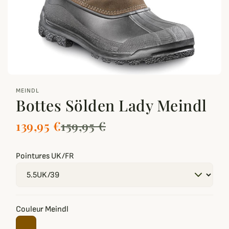
zoom_out_map
MEINDL
Bottes Sölden Lady Meindl
139,95 €
159,95 €
Pointures UK/FR
Couleur Meindl