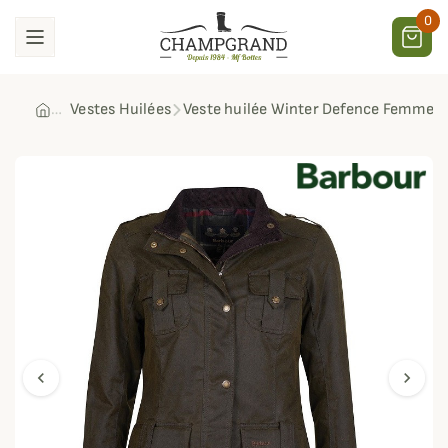
0
Vestes Huilées
Veste huilée Winter Defence Femme 
chevron_left
chevron_right