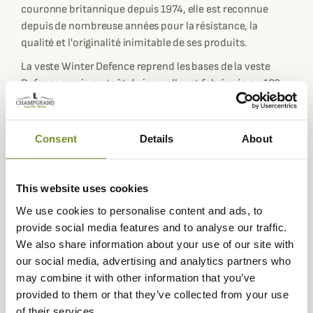
couronne britannique depuis 1974, elle est reconnue
depuis de nombreuse années pour la résistance, la
qualité et l'originalité inimitable de ses produits.
La veste Winter Defence reprend les bases de la veste
Defence remis au goût du jour, elle est fabriquée en 100
% toile de coton huilé 8Oz qui vous promettra chaleur et
protection, idéale pour vos promenades à la campagne et
vous accompagnera pour de nombreux automnes et
Consent
Details
About
hivers à venir.
Elle dispose de quatre poches avant à rabats avec une
This website uses cookies
fermeture à pression pour un aspect pratique ainsi que
d'épaulettes avec des passants qui donne un look plus
We use cookies to personalise content and ads, to
aventurier à cette veste Barbour.
provide social media features and to analyse our traffic.
We also share information about your use of our site with
Cette veste Barbour comporte une doublure chaude en
our social media, advertising and analytics partners who
imprimé Tartan pour les coloris olive et navy et un tartan
may combine it with other information that you’ve
vert et rose pour le coloris marron pour aider à protéger
provided to them or that they’ve collected from your use
contre les froides journées d'hiver ainsi qu'une poche
of their services.