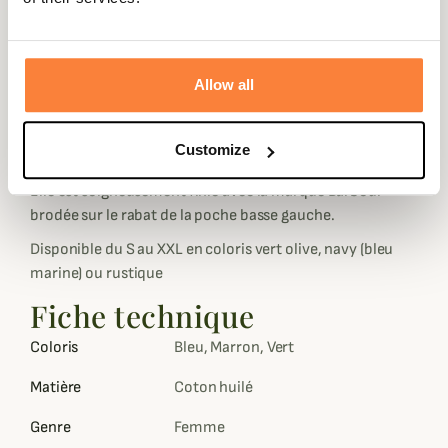
intérieure.
La veste Winter Defence se ferme à l'aide du solide zip en
laiton doublé d'un rabat à pressions intégrées dans le
Allow all
rabat pour plus de discrétion. Le col est droit facon
officier et est entièrement doublé de velours marron
pour le coloris vert olive et bleu pour celui de coloris
Customize
Navy .
Elle est soigneusement finie avec la marque Barbour
brodée sur le rabat de la poche basse gauche.
Disponible du S au XXL en coloris vert olive, navy (bleu
marine) ou rustique
Fiche technique
Coloris
Bleu, Marron, Vert
Matière
Coton huilé
Genre
Femme