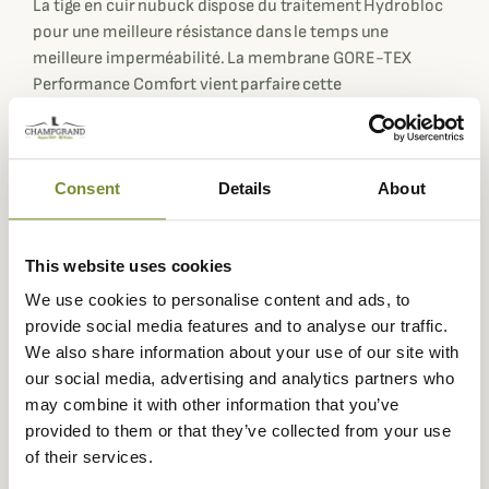
La tige en cuir nubuck dispose du traitement Hydrobloc
pour une meilleure résistance dans le temps une
meilleure imperméabilité. La membrane GORE-TEX
Performance Comfort vient parfaire cette
imperméabilité tout offrant une excellente respirabilité
aux chaussures.
Les Guide GTX de Zamberlan sont équipées d'un pare-
Consent
Details
About
pierre intégral en caoutchouc pour une meilleure
protection lorsque vous arpenterez les terrains les plus
compliqués lors de vos chasses.
This website uses cookies
Résistantes et robustes, elles possèdent une jonction
We use cookies to personalise content and ads, to
souple au niveau du talon pour un meilleur confort lors
provide social media features and to analyse our traffic.
de la marche. La semelle extérieure Vibram StarTrek en
We also share information about your use of our site with
Zamberlan assure une grande adhérence, même sur sol
our social media, advertising and analytics partners who
humide.
may combine it with other information that you’ve
Poids d'environ 815 grammes par chaussure.
provided to them or that they’ve collected from your use
of their services.
Fiche technique