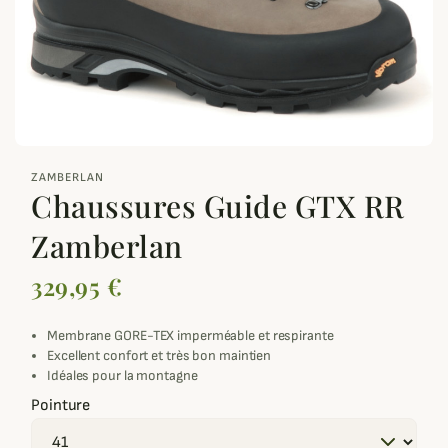
zoom_out_map
ZAMBERLAN
Chaussures Guide GTX RR
Zamberlan
329,95 €
Membrane GORE-TEX imperméable et respirante
Excellent confort et très bon maintien
Idéales pour la montagne
Pointure