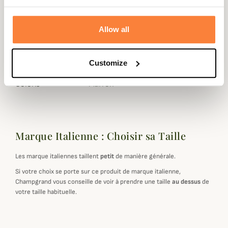
Hauteur de Tige
13
en cm
Allow all
Membrane
GORE-TEX
Customize
Genre
Homme
Coloris
Marron
Marque Italienne : Choisir sa Taille
Les marque italiennes taillent
petit
de manière générale.
Si votre choix se porte sur ce produit de marque italienne,
Champgrand vous conseille de voir à prendre une taille
au dessus
de
votre taille habituelle.