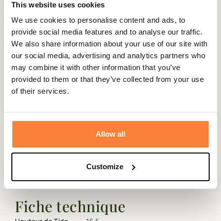
chocs. Ces semelles extérieures sont dotées des
This website uses cookies
fameuses bandes de roulement StarTrek de Zamberlan
We use cookies to personalise content and ads, to
pour une meilleure adhérence en descente et de larges
provide social media features and to analyse our traffic.
crampons qui se nettoient facilement.
We also share information about your use of our site with
our social media, advertising and analytics partners who
Le pare-pierre en caoutchouc, conçu spécialement, offre
may combine it with other information that you’ve
une protection supplémentaire contre les rochers et les
provided to them or that they’ve collected from your use
débris tout en optimisant la longévité des chaussures.
of their services.
Le ZBPK Performance Fit last est la coupe la plus célèbre
de Zamberlan qui se caractérise par un blocage prononcé
du talon et une enveloppe anatomique sur le pied pour
un confort parfait.
Allow all
Conçue pour être aussi légères que possible, tout en
offrant le confort et les performances que vous attendez
Customize
de la part des chaussures Zamberlan, la Storm Pro vous
permet de rester léger et au sec lors de chasses.
Fiche technique