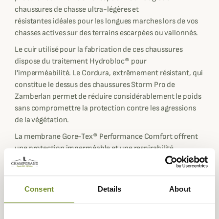
chaussures de chasse ultra-légères et
résistantes idéales pour les longues marches lors de vos
chasses actives sur des terrains escarpées ou vallonnés.
Le cuir utilisé pour la fabrication de ces chaussures
dispose du traitement Hydrobloc® pour
l'imperméabilité. Le Cordura, extrêmement résistant, qui
constitue le dessus des chaussures Storm Pro de
Zamberlan permet de réduire considérablement le poids
sans compromettre la protection contre les agressions
de la végétation.
La membrane Gore-Tex® Performance Comfort offrent
une protection imperméable et une respirabilité
maximale.
Les semelles extérieures exclusives Vibram® Star Lite
s'appuient sur une semelle intérieure dense et épaisse
Consent
Details
About
pour un confort exceptionnel et une semelle extérieure
en caoutchouc Vibram qui amortira parfaitement les