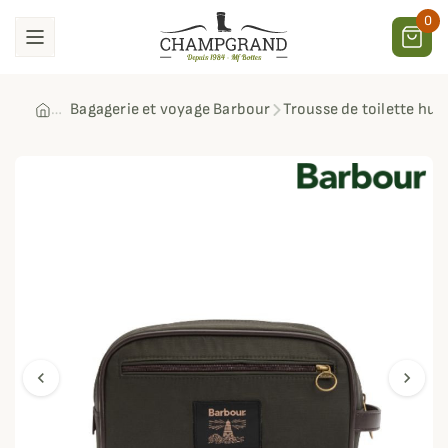
0
Bagagerie et voyage Barbour
Trousse de toilette hui
chevron_left
chevron_right