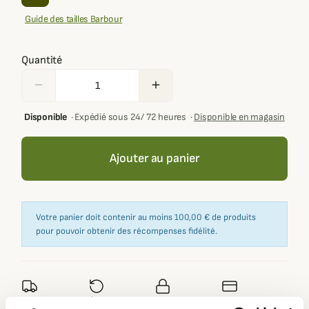
Guide des tailles Barbour
Quantité
remove
add
Disponible
·
Expédié sous 24/ 72 heures
·
Disponible en magasin
Ajouter au panier
Votre panier doit contenir au moins 100,00 € de produits
pour pouvoir obtenir des récompenses fidélité.
Expédié dans
Échange ou
Paiement
Paiement en