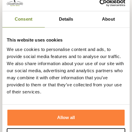
la journée
retour sous
sécurisé
3 fois dès 100
90 jours
euros
Consent
Details
About
This website uses cookies
Description
We use cookies to personalise content and ads, to
provide social media features and to analyse our traffic.
Barbour
vous propose cette trousse de toilette huilée
We also share information about your use of our site with
vert olive authentique de la marque britannique, très
our social media, advertising and analytics partners who
élégante, elle accompagnera durant vos week-ends
may combine it with other information that you’ve
d'escapades.
provided to them or that they’ve collected from your use
of their services.
Cette trousse de toilette est en 100 % coton huilé et est
dotée d'une doublure étanche.
Elle dispose d'une poche zippée sur l'extérieur avant à
anneau griffé Barbour et d'une fermeture principale
Allow all
zippée également à anneau. Elle offrira suffisamment de
place pour y accueillir vos essentiels de salle de bain lors