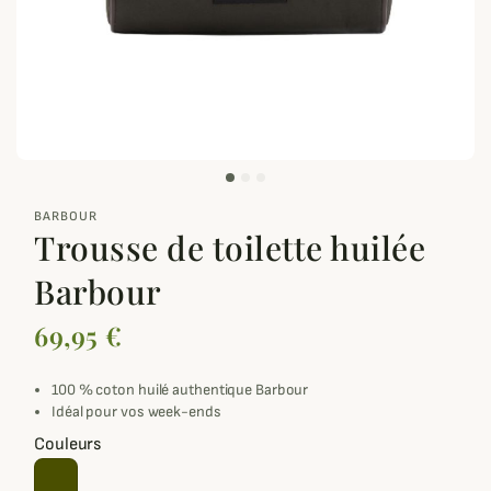
zoom_out_map
BARBOUR
Trousse de toilette huilée
Barbour
69,95 €
100 % coton huilé authentique Barbour
Idéal pour vos week-ends
Couleurs