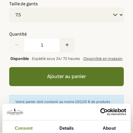
Taille de gants
Quantité
remove
add
Disponible
·
Expédié sous 24/ 72 heures
·
Disponible en magasin
Ajouter au panier
Votre panier doit contenir au moins 100,00 € de produits
pour pouvoir obtenir des récompenses fidélité.
Consent
Details
About