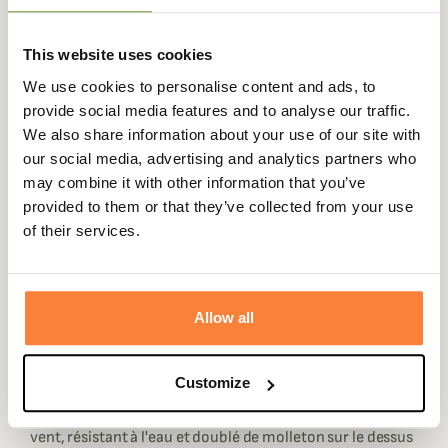
Expédié dans
Échange ou
Paiement
Paiement en
la journée
retour sous
sécurisé
3 fois dès 100
This website uses cookies
90 jours
euros
We use cookies to personalise content and ads, to
provide social media features and to analyse our traffic.
We also share information about your use of our site with
our social media, advertising and analytics partners who
may combine it with other information that you’ve
Description
provided to them or that they’ve collected from your use
of their services.
Champgrand a le plaisir de vous proposer les gants
d'hiver Macwet protégeant les mains des intempéries, la
nouvelle gamme de gants Climatec® a été conçue pour
être portée par temps froid à la chasse.
Allow all
En plus de leur tissu Aquatec® unique qui assure une
excellente prise en main, une excellente adhérence et
Customize
une grande sensibilité, les gants Climatec® offrent une
chaleur et un confort accrus grâce à un matériau coupe-
vent, résistant à l'eau et doublé de molleton sur le dessus