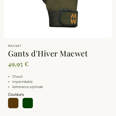
zoom_out_map
MACWET
Gants d'Hiver Macwet
49,95 €
Chaud
Imperméable
Adhérence optimale
Couleurs