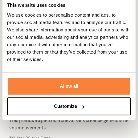
This website uses cookies
We use cookies to personalise content and ads, to
provide social media features and to analyse our traffic.
We also share information about your use of our site with
Description
our social media, advertising and analytics partners who
may combine it with other information that you’ve
Hourvari vous propose cette superbe pibole sans pavillon
provided to them or that they’ve collected from your use
pour vos journées de chasse.
of their services.
Réalisée en laiton puis renforcée, cela assurera une
sonorité parfaite avec un son grave et portant.
Elle est équipée d'un pipet gros embout et est facile
Allow all
d'utilisation pour séduire les adultes comme les enfants.
Cette pibole possède en guise de pavillon une très jolie
Customize
guirlande décorative.
Très pratique à pied ou à cheval sans créer de gêne lors de
vos mouvements.