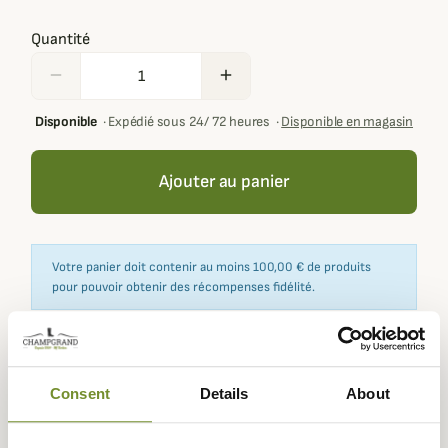
Quantité
remove
add
Disponible
·
Expédié sous 24/ 72 heures
·
Disponible en magasin
Ajouter au panier
Votre panier doit contenir au moins 100,00 € de produits
pour pouvoir obtenir des récompenses fidélité.
Expédié dans
Échange ou
Paiement
Paiement en
Consent
Details
About
la journée
retour sous
sécurisé
3 fois dès 100
90 jours
euros