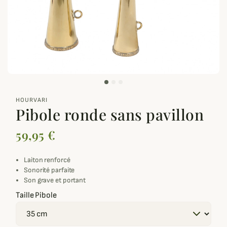
zoom_out_map
HOURVARI
Pibole ronde sans pavillon
59,95 €
Laiton renforcé
Sonorité parfaite
Son grave et portant
Taille Pibole