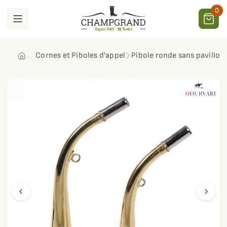
0
Cornes et Piboles d'appel
Pibole ronde sans pavillon
chevron_left
chevron_right