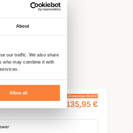
About
se our traffic. We also share
ers who may combine it with
 services.
Allow all
159,90 €
Économisez 23,95 €
135,95 €
power