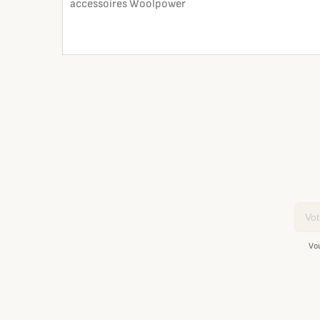
accessoires Woolpower
En lire plus
search
Email
Vo