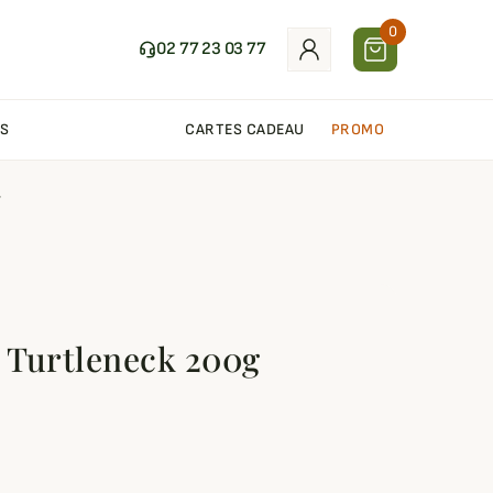
0
02 77 23 03 77
S
CARTES CADEAU
PROMO
r
é Turtleneck 200g