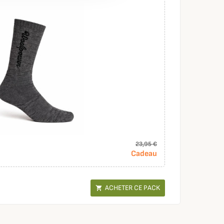
23,95 €
Cadeau
ACHETER CE PACK
