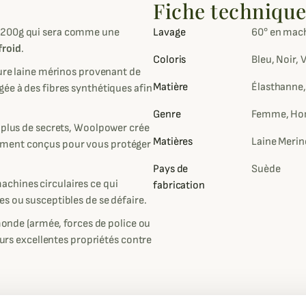
Fiche techniqu
e 200g qui sera comme une
Lavage
60° en mac
froid
.
Coloris
Bleu, Noir, 
pure laine mérinos provenant de
Matière
Élasthanne,
ée à des fibres synthétiques afin
Genre
Femme, Ho
a plus de secrets, Woolpower crée
Matières
Laine Meri
ement conçus pour vous protéger
Pays de
Suède
chines circulaires ce qui
fabrication
s ou susceptibles de se défaire.
 monde (armée, forces de police ou
leurs excellentes propriétés contre