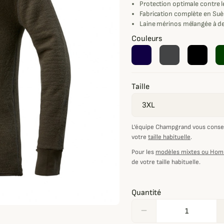
Protection optimale contre l
Fabrication complète en Su
Laine mérinos mélangée à de
Couleurs
Taille
L’équipe Champgrand vous consei
votre
taille habituelle
.
Pour les
modèles mixtes ou Ho
de votre taille habituelle.
Quantité
remove