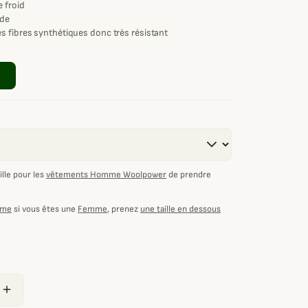
e froid
ède
s fibres synthétiques donc très résistant
lle pour les
vêtements Homme Woolpower
de prendre
mme
si vous êtes une
Femme
, prenez
une taille en dessous
add