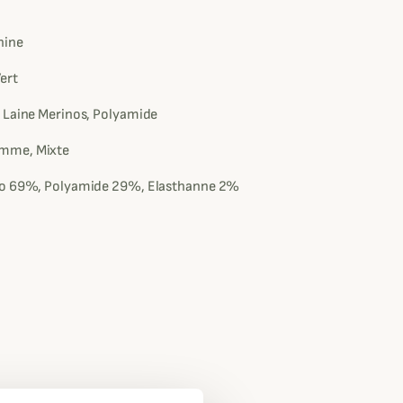
e
hine
Vert
 Laine Merinos, Polyamide
mme, Mixte
no 69%, Polyamide 29%, Elasthanne 2%