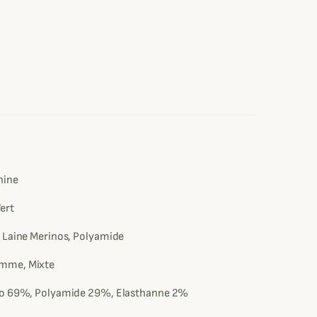
e
hine
Vert
 Laine Merinos, Polyamide
mme, Mixte
no 69%, Polyamide 29%, Elasthanne 2%