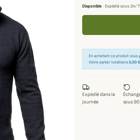
Disponible
·
Expédié sous 24/ 
En achetant ce produit vous
Votre panier totalisera
5,00 
Expédié dans la
Échange
journée
sous 90