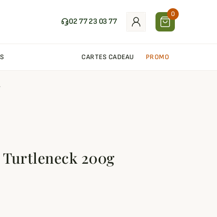
0
02 77 23 03 77
S
CARTES CADEAU
PROMO
r
é Turtleneck 200g