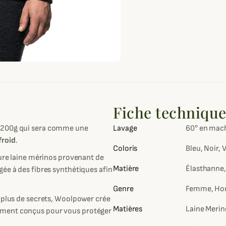
Fiche techniqu
e 200g qui sera comme une
Lavage
60° en mac
froid
.
Coloris
Bleu, Noir, 
pure laine mérinos provenant de
Matière
Élasthanne,
ée à des fibres synthétiques afin
Genre
Femme, Ho
a plus de secrets, Woolpower crée
Matières
Laine Meri
ement conçus pour vous protéger