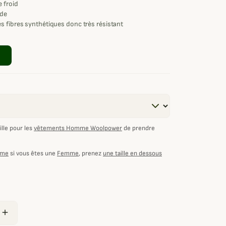
e froid
ède
s fibres synthétiques donc très résistant
lle pour les
vêtements Homme Woolpower
de prendre
mme
si vous êtes une
Femme
, prenez
une taille en dessous
add