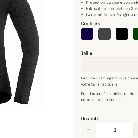
Protection optimale contre l
Fabrication complète en Su
Laine mérinos mélangée à de
Couleurs
Taille
L’équipe Champgrand vous consei
votre
taille habituelle
.
Pour les
modèles mixtes ou Ho
de votre taille habituelle.
Quantité
remove