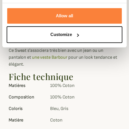
ainsi que le logo Barbour brodé sur la poitrine en couleur
contrastée qui lui donne tout son charme.
Allow all
Le Sweat Otterburn est proposé en deux coloris : marine
avec le logo rose ou vert olive avec le logo blanc écru.
Les poignets et les ourlets sont côtelés pour s'adapter au
Customize
mieux à votre morphologie.
Ce Sweat s'associera très bien avec un jean ou un
pantalon et
une veste Barbour
pour un look tendance et
élégant.
Fiche technique
Matières
100% Coton
Composition
100% Coton
Coloris
Bleu, Gris
Matière
Coton