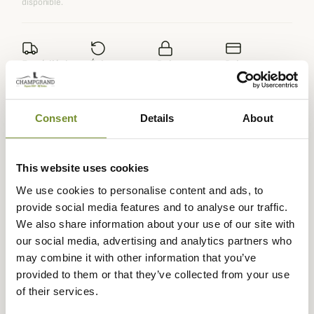
disponible.
Expédié dans
Échange ou
Paiement
Paiement en
la journée
retour sous
sécurisé
3 fois dès 100
90 jours
euros
Consent
Details
About
This website uses cookies
Description
We use cookies to personalise content and ads, to
provide social media features and to analyse our traffic.
La marque
Barbour
vous propose ce superbe Sweat
We also share information about your use of our site with
Otterburn pour femme classique et élégant.
our social media, advertising and analytics partners who
Ce Sweat Otterburn est confectionné à 100% en coton
may combine it with other information that you’ve
doux qui le rend très agréable à porter.
provided to them or that they’ve collected from your use
of their services.
Il dispose d'un col ras du cou côtelé et de manches raglan