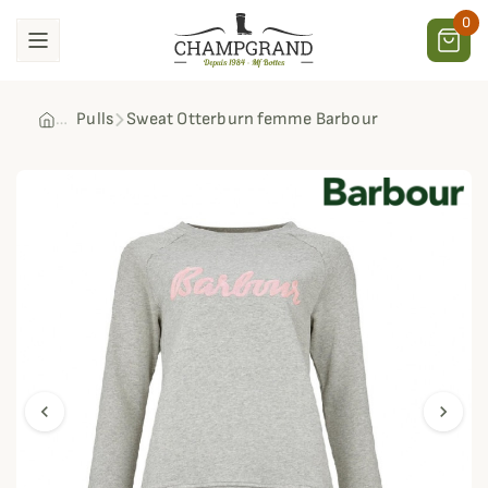
0
Pulls
Sweat Otterburn femme Barbour
chevron_left
chevron_right