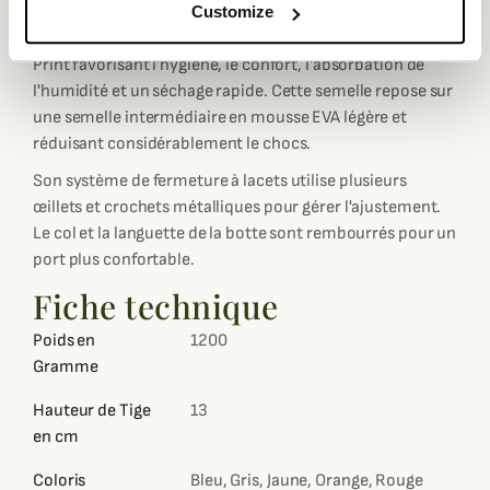
En outre, la chaussures Litepeak de meindl est aussi
Customize
dotée d'une semelle intérieure amovible Air Active Soft
Print favorisant l'hygiène, le confort, l'absorbation de
l'humidité et un séchage rapide. Cette semelle repose sur
une semelle intermédiaire en mousse EVA légère et
réduisant considérablement le chocs.
Son système de fermeture à lacets utilise plusieurs
œillets et crochets métalliques pour gérer l'ajustement.
Le col et la languette de la botte sont rembourrés pour un
port plus confortable.
Fiche technique
Poids en
1200
Gramme
Hauteur de Tige
13
en cm
Coloris
Bleu, Gris, Jaune, Orange, Rouge