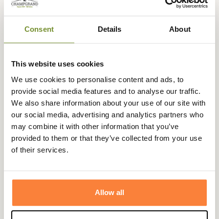
pour les randonnées prolongées en terrain alpin léger. Les
concepteurs de Meindl ont conçu la Litepeak GTX avec
des technologies axées sur le confort et une protection
Consent
Details
About
optimale pour les excursions en nature.
Sa tige haute en cuir suédé et en maille contient une
This website uses cookies
doublure Gore-Tex qui empêche les infiltrations d'eau et
We use cookies to personalise content and ads, to
garder les Chaussures Litepeak GTX imperméables tout
provide social media features and to analyse our traffic.
en maintenant la respirabilité.
We also share information about your use of our site with
Les chaussures dotées de la technologie GORE-TEX®
our social media, advertising and analytics partners who
sont idéales pour un large éventail d'activités de plein air.
may combine it with other information that you’ve
Elles offrent une combinaison unique de protection
provided to them or that they’ve collected from your use
imperméable de durabilité, de respirabilité et de confort
of their services.
optimal.
Le système variofix® génère un ajustement et une
fixation du talon parfait. La semelle Meindl Multigrip® 3
Allow all
Alpin Light de Vibram® offre un bon amorti et une
adhérence optimale.