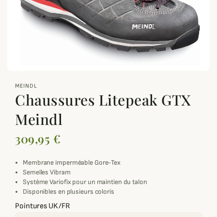
zoom_out_map
MEINDL
Chaussures Litepeak GTX
Meindl
309,95 €
Membrane imperméable Gore-Tex
Semelles Vibram
Système Variofix pour un maintien du talon
Disponibles en plusieurs coloris
Pointures UK/FR