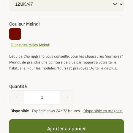
Couleur Meindl
Guide des tailles Meindl
L’équipe Champgrand vous conseille,
pour les chaussures "normales"
Meindl
, de prendre
une pointure de plus
par rapport à votre taille
habituelle. Pour les modèles "
fourrés
",
prévoyez 1½
taille de plus.
Quantité
remove
add
Disponible
·
Expédié sous 24/ 72 heures
·
Disponible en magasin
Ajouter au panier