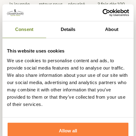
la journée
retour sous
sécurisé
3 fois dès 100
90 jours
euros
Consent
Details
About
Description
This website uses cookies
We use cookies to personalise content and ads, to
Paraboot
vous propose son cirage rénovateur pour cuir
provide social media features and to analyse our traffic.
qui se décline en plusieurs coloris pour s'adapter
We also share information about your use of our site with
parfaitement à votre paire de chaussures favorite.
our social media, advertising and analytics partners who
Ce cirage Paraboot est fabriqué en France à base de cire
may combine it with other information that you’ve
de carnauba, cire d'abeille et paraffine pour nourrir le
provided to them or that they’ve collected from your use
cuir de vos chaussures et le recolorer.
of their services.
Pour une efficacité optimale, Champgrand vous conseille
de dépoussiérer et de nettoyer votre paire au préalable
avec une brosse Paraboot pour ensuite venir
Allow all
appliquer de façon homogène et avec parcimonie le