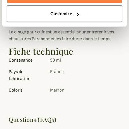
cirage. Laissez sécher et lustrer pour une finition parfaite.
Customize
Champgrand vous propose différents coloris de cirage
pour cuir : Incolore, marron moyen, marron foncé ou noir
Le cirage pour cuir est un essentiel pour entretenir vos
chaussures Paraboot et les faire durer dans le temps.
Fiche technique
Contenance
50 ml
Pays de
France
fabrication
Coloris
Marron
Questions (FAQs)