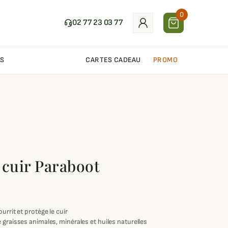
0
02 77 23 03 77
S
CARTES CADEAU
PROMO
 cuir Paraboot
urrit et protège le cuir
 graisses animales, minérales et huiles naturelles