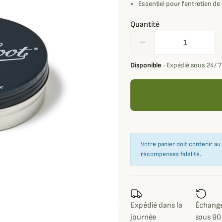
Essentiel pour l'entretien d
Quantité
remove
Disponible
·
Expédié sous 24/ 
Votre panier doit contenir a
récompenses fidélité.
Expédié dans la
Échange
journée
sous 90