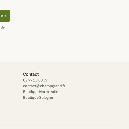
rire
 de
Contact
02 77 23 03 77
contact@champgrand.fr
Boutique Normandie
Boutique Sologne