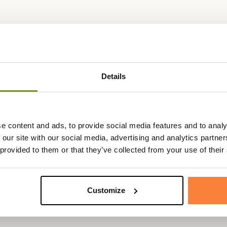
Fiche techniqu
Details
rigides pour décrasser le cuir et
Matières
Bois/Poils r
Pays de
France
e de chaussures en la
fabrication
obstruer les pores et vous
e content and ads, to provide social media features and to analy
age puis votre cirage. Cette
 our site with our social media, advertising and analytics partn
n quotidienne pour enlever la
 provided to them or that they’ve collected from your use of their
 votre paire en quelques
des poils en nylon et un manche
Customize
de la ranger facilement.