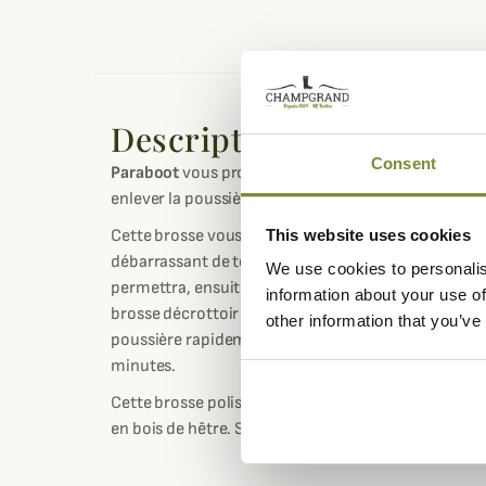
Description
Consent
Paraboot
vous propose sa brosse décrottoir à poils 
enlever la poussière ou les saletés accumulés.
This website uses cookies
Cette brosse vous permettra de préparer votre pair
débarrassant de toutes les saletés ce qui évitera d'
We use cookies to personalis
permettra, ensuite, d'appliquer votre cire de nettoy
information about your use of
brosse décrottoir peut également s'utiliser de faço
other information that you’ve
poussière rapidement et redonner un coup d'éclat à
minutes.
Cette brosse polissoir est fabriqué en France avec 
en bois de hêtre. Son format de poche vous permet 