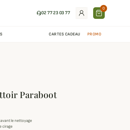
0
02 77 23 03 77
S
CARTES CADEAU
PROMO
ttoir Paraboot
 avant le nettoyage
e cirage