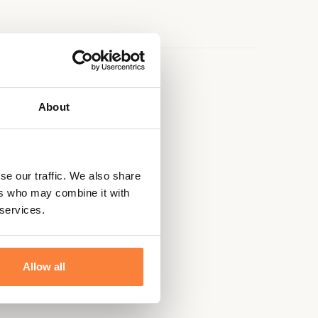
e
About
igides
se our traffic. We also share
ers who may combine it with
 services.
Allow all