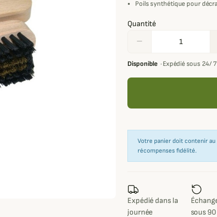
Poils synthétique pour décra
Quantité
remove
Disponible
·
Expédié sous 24/ 
Votre panier doit contenir a
récompenses fidélité.
Expédié dans la
Échange
journée
sous 90