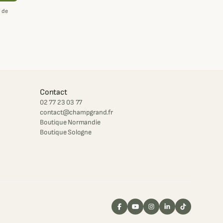
 de
Contact
02 77 23 03 77
contact@champgrand.fr
Boutique Normandie
Boutique Sologne