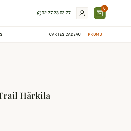
0
02 77 23 03 77
S
CARTES CADEAU
PROMO
Trail Härkila