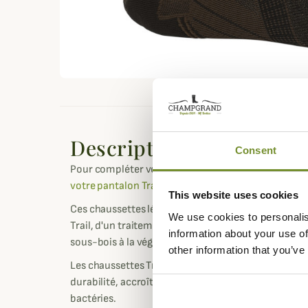
Description
Consent
Pour compléter votre tenue de chasse d'été Trail a
votre pantalon Trail
, Härkila vous propose ces chau
This website uses cookies
Ces chaussettes légères et respirantes sont dotée
We use cookies to personalis
Trail, d'un traitement anti-insecte qui sera incont
information about your use of
sous-bois à la végétation dense et où les tiques so
other information that you’ve
Les chaussettes Trail disposent de la technologie 
durabilité, accroît le confort en diminuant les fricti
bactéries.