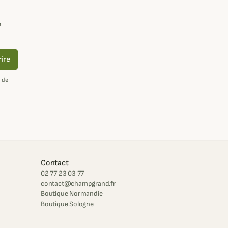
e
rire
 de
Contact
02 77 23 03 77
contact@champgrand.fr
Boutique Normandie
Boutique Sologne