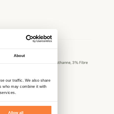
e
About
ide, 26% Polypropylène, 6% Élasthanne, 3% Fibre
 ResisteX
se our traffic. We also share
ers who may combine it with
 services.
Allow all