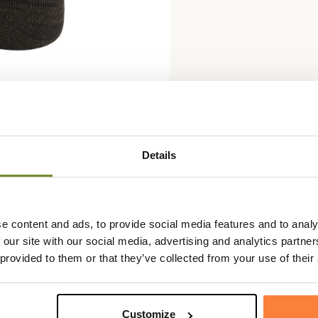
Fiche techniqu
Details
vec
votre chemise de chasse
et
Composition
65% Polyam
ssettes de chasse techniques.
métallique
s, comme le reste des vêtements
Technologie
Nano Glide,
e content and ads, to provide social media features and to analy
ournable pour vos chasses en
 our site with our social media, advertising and analytics partn
nt souvent présentes.
 provided to them or that they’ve collected from your use of their
Nano Glide qui augmente la
on et évite la prolifération des
Customize