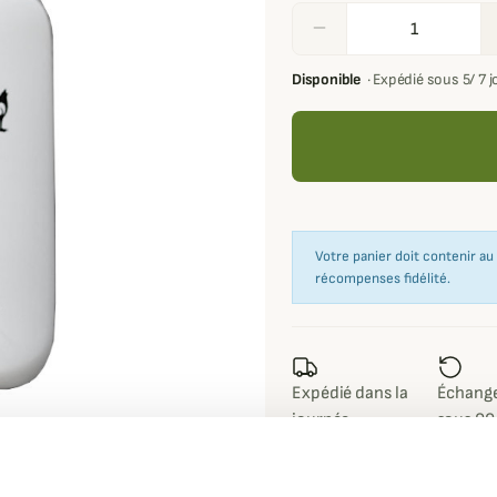
remove
Disponible
·
Expédié sous 5/ 7 
Votre panier doit contenir a
récompenses fidélité.
Expédié dans la
Échange
journée
sous 90