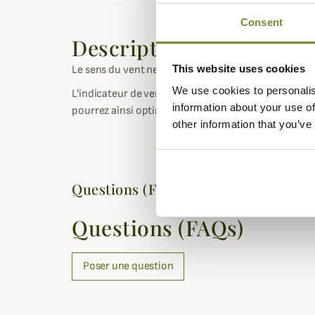
Consent
Description
This website uses cookies
Le sens du vent ne sera plus un secret pour vous g
We use cookies to personalis
L'indicateur de vent, très simple d'utilisation vou
information about your use of
pourrez ainsi optimiser votre action de chasse et é
other information that you’ve
Questions (FAQs)
Questions (FAQs)
Poser une question