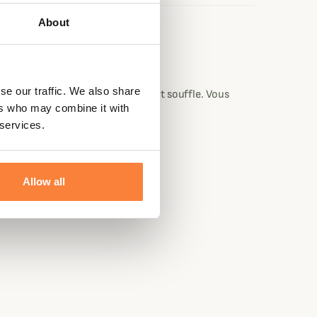
About
se our traffic. We also share
ément dans quelle direction le vent souffle. Vous
ers who may combine it with
u vent.
 services.
Allow all