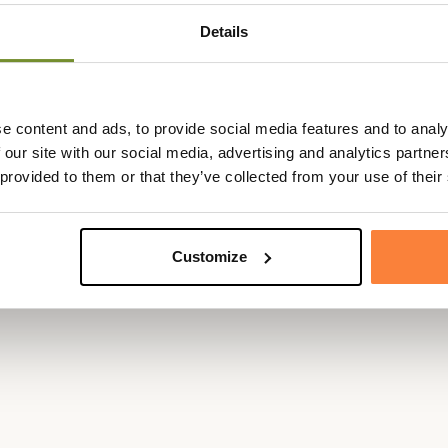
Details
râce à cet indicateur de vent développé par Primos Hunting.
e content and ads, to provide social media features and to analy
s permet grâce à une poudre blanche inodore de connaître instantan
 our site with our social media, advertising and analytics partn
viter au gibier de détecter votre odeur en avançant à contre-sens d
 provided to them or that they’ve collected from your use of their
Customize