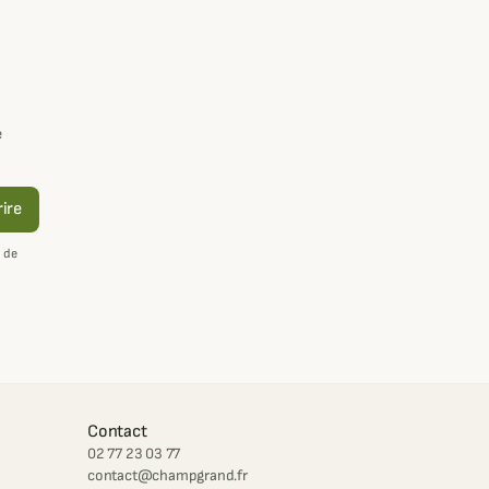
e
rire
 de
Contact
02 77 23 03 77
contact@champgrand.fr