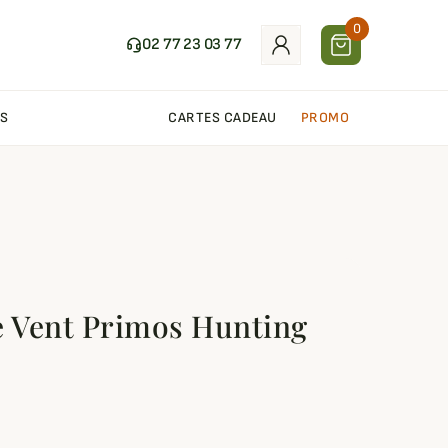
0
02 77 23 03 77
S
CARTES CADEAU
PROMO
e Vent Primos Hunting