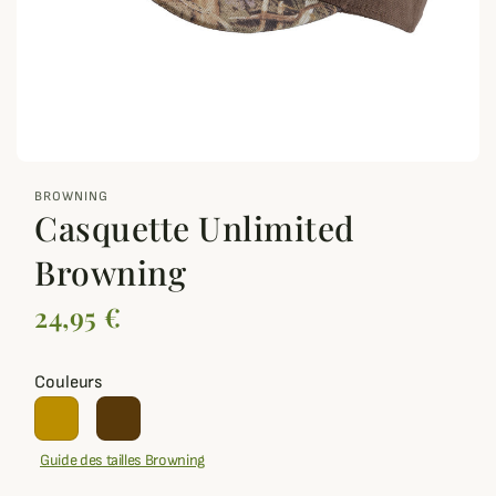
zoom_out_map
BROWNING
Casquette Unlimited
Browning
24,95 €
Couleurs
Guide des tailles Browning