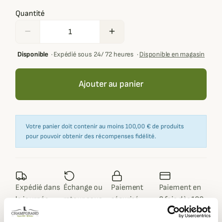
Quantité
remove
add
Disponible
·
Expédié sous 24/ 72 heures
·
Disponible en magasin
Ajouter au panier
Votre panier doit contenir au moins 100,00 € de produits
pour pouvoir obtenir des récompenses fidélité.
Expédié dans
Échange ou
Paiement
Paiement en
la journée
retour sous
sécurisé
3 fois dès 100
90 jours
euros