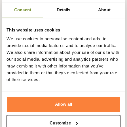
Consent
Details
About
Description
This website uses cookies
We use cookies to personalise content and ads, to
Browning vous présente sa casquette Unlimited qui
provide social media features and to analyse our traffic.
ravira les chasseurs de gibiers d'eau avec son camouflage
We also share information about your use of our site with
roseau Realtree.
our social media, advertising and analytics partners who
La casquette est disponible en taille unique, elle dispose
may combine it with other information that you’ve
d'une attache velcro ajustable à l'arrière.
provided to them or that they’ve collected from your use
of their services.
Fiche technique
Coloris
Beige, Camouflage , Marron
Matière
Coton, Polyester
Allow all
Taille
Unique
Customize