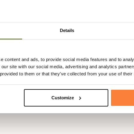
sa résistance, le serre-tête
 métal.
Power Muff Quads
, compact et
Details
ronique Ultimate Power de
épendants gauche et droite pour
 9. Combiné au réglage
e content and ads, to provide social media features and to analy
légier différents sons pour mieux
 our site with our social media, advertising and analytics partn
raque s'approchant ou les autres
 provided to them or that they’ve collected from your use of their
Customize