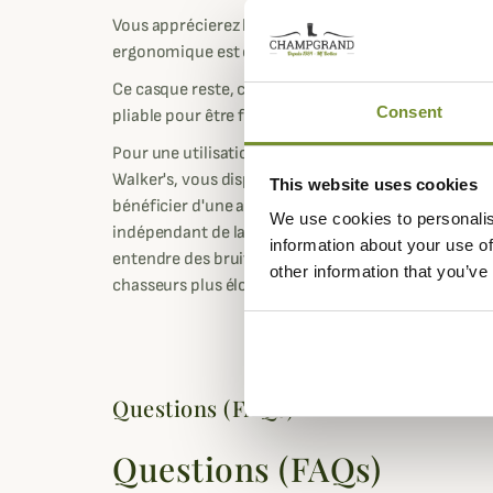
Vous apprécierez le confort de port de ce casque et 
ergonomique est confectionné sur une armature en
Ce casque reste, comme dans sa version
Ultimate 
Consent
pliable pour être facilement emmené partout.
Pour une utilisation plus intuitive du casque élect
Walker's, vous disposez de boutons de volumes ind
This website uses cookies
bénéficier d'une amplification des sons jusque par
We use cookies to personalis
indépendant de la tonalité, vous pouvez ainsi privi
information about your use of
entendre des bruits faibles comme un chien de la t
other information that you’ve
chasseurs plus éloignés.
Questions (FAQs)
Questions (FAQs)