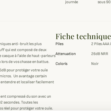
journée
sous 90
Fiche techniqu
ques anti-bruit les plus
Piles
2 Piles AAA 
uff qui est composé de deux
Attenuation
26dB NRR
e casque à l'aide de haut-parleurs
n lors de vos chasse en battue.
Coloris
Noir
6dB pour protéger votre ouïe
 micros. Un avantage certain
 entendre et localiser facilement
ment compressé du son avec un
02 secondes. Toutes les
ps réel pour protéger votre ouïe.