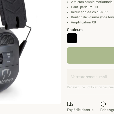
2 Micros omnidirectionnels
Haut-parleurs HD
Réduction de 26 dB NRR
Bouton de volume et de tona
Amplification X9
Couleurs
Recevoir une alerte
Recevez une notification dès que 
Expédié dans la
Échange