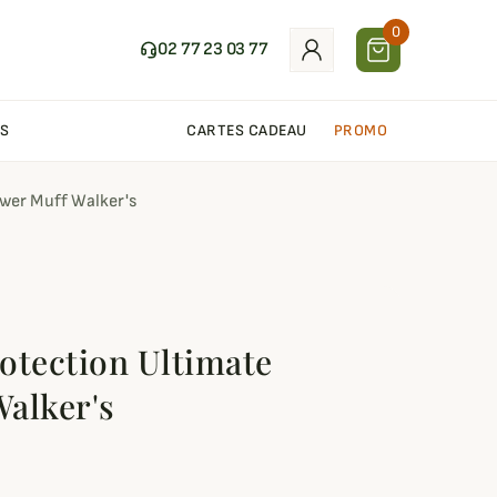
0
02 77 23 03 77
S
CARTES CADEAU
PROMO
wer Muff Walker's
otection Ultimate
alker's