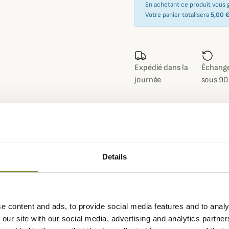
En achetant ce produit vous
Votre panier totalisera
5,00 
Expédié dans la
Échange
journée
sous 90
Fiche techniqu
Details
ec un design et des couleurs
Renfort
Cordura Ri
miques pour s'adapter
Coloris
Rose, Vert
maintien optimal.
e content and ads, to provide social media features and to analy
 inconvénients d'une végétation
 our site with our social media, advertising and analytics partn