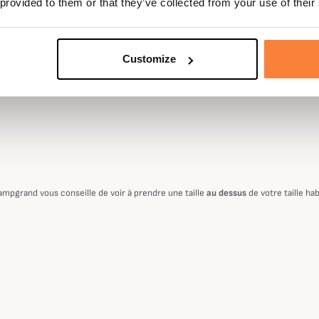
 provided to them or that they’ve collected from your use of their
r toutes les chaussures
re foulée lors de la marche en
era effacement sous la chaussures
Customize
ampgrand vous conseille de voir à prendre une taille
au dessus
de votre taille hab