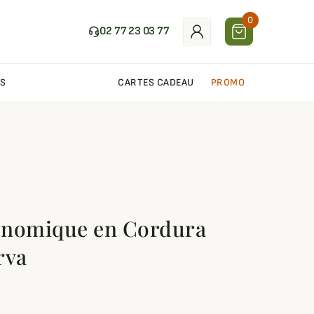
0
02 77 23 03 77
S
CARTES CADEAU
PROMO
onomique en Cordura
rva