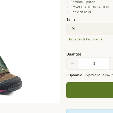
Cordura Ripstop
Brevet TRACTION SYSTEM
Câble en acier
Taille
Guide des tailles Riserva
Quantité
remove
Disponible
·
Expédié sous 24/ 