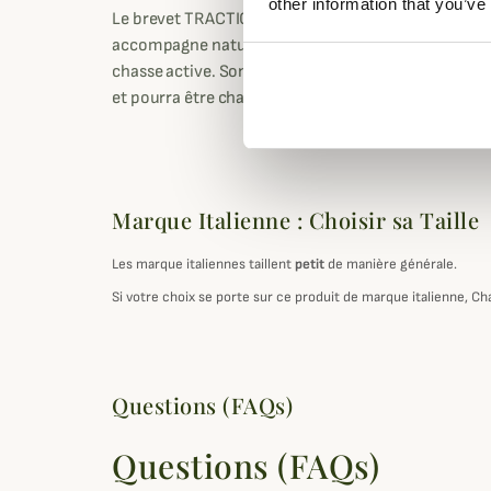
other information that you’ve
Le brevet TRACTION SYSTEM de Riserva s'adapte su
accompagne naturellement le développement de vot
chasse active. Son câble en acier robuste s'agripp
et pourra être changé facilement en cas d'usure.
Marque Italienne : Choisir sa Taille
Les marque italiennes taillent
petit
de manière générale.
Si votre choix se porte sur ce produit de marque italienne, Ch
Questions (FAQs)
Questions (FAQs)