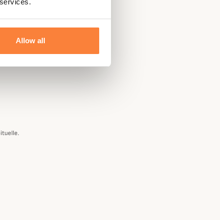
 services.
Allow all
ituelle.