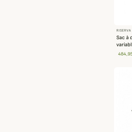
RISERVA
Sac à 
variab
484,95