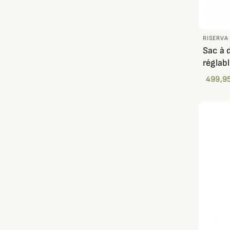
RISERVA
Sac à 
réglab
499,95