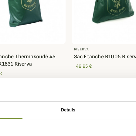
RISERVA
tanche Thermosoudé 45
Sac Étanche R1005 Riser
 R1631 Riserva
49,95 €
€
Details