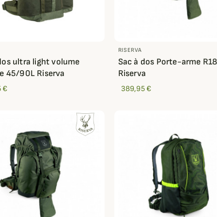
RISERVA
dos ultra light volume
Sac à dos Porte-arme R1
le 45/90L Riserva
Riserva
 €
389,95 €