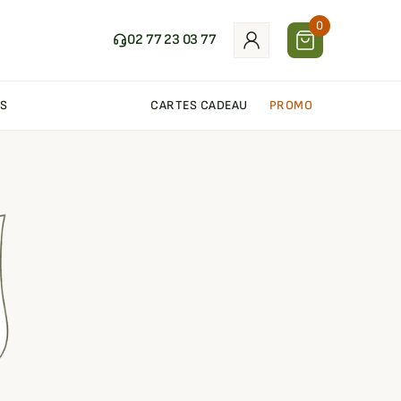
0
02 77 23 03 77
S
CARTES CADEAU
PROMO