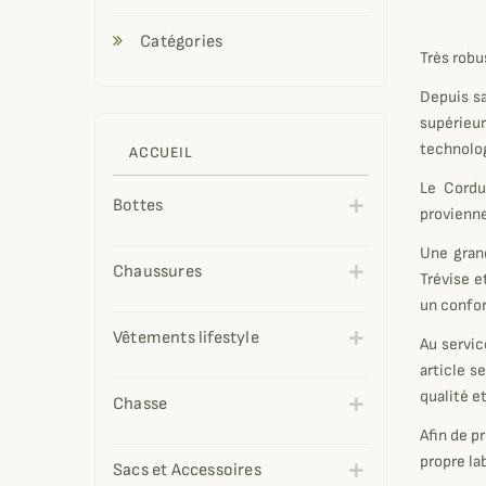
Catégories
Très robu
Depuis sa
supérieur
technolog
ACCUEIL
Le Cordu
Bottes
provienne
Une grand
Chaussures
Trévise e
un confor
Vêtements lifestyle
Au servic
article s
qualité e
Chasse
Afin de p
propre la
Sacs et Accessoires