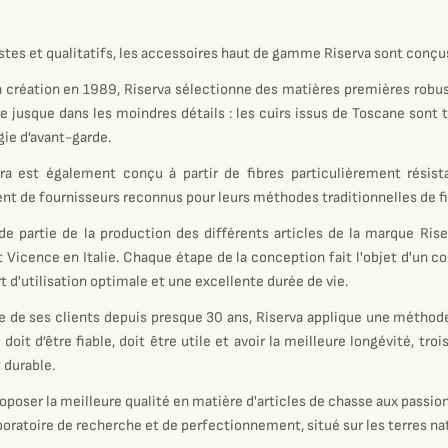
stes et qualitatifs, les accessoires haut de gamme Riserva sont conçu
 création en 1989, Riserva sélectionne des matières premières robust
e jusque dans les moindres détails : les cuirs issus de Toscane sont t
ie d’avant-garde.
ra est également conçu à partir de fibres particulièrement résist
nt de fournisseurs reconnus pour leurs méthodes traditionnelles de fi
e partie de la production des différents articles de la marque Rise
t Vicence en Italie. Chaque étape de la conception fait l'objet d'un con
t d'utilisation optimale et une excellente durée de vie.
e de ses clients depuis presque 30 ans, Riserva applique une méthod
e doit d’être fiable, doit être utile et avoir la meilleure longévité, 
t durable.
roposer la meilleure qualité en matière d'articles de chasse aux passi
boratoire de recherche et de perfectionnement, situé sur les terres na