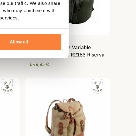
se our traffic. We also share
ers who may combine it with
 services.
RISERVA
Allow all
e 50-
Sac à Dos Volume Variable
45/90L en Loden R2163 Riserva
649,95 €