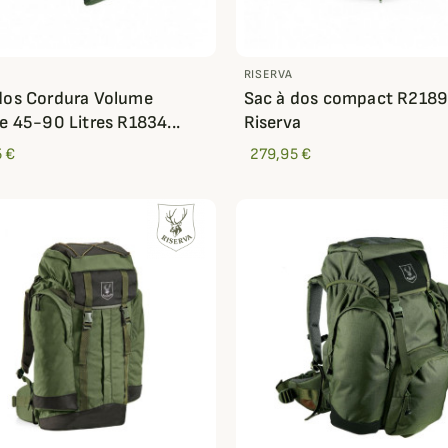
RISERVA
dos Cordura Volume
Sac à dos compact R218
le 45-90 Litres R1834...
Riserva
 €
279,95 €