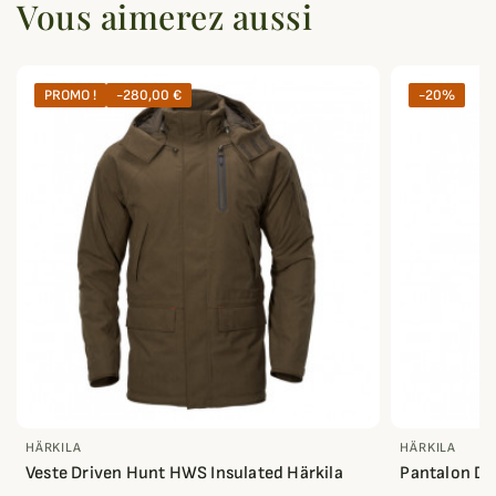
Vous aimerez aussi
PROMO !
-280,00 €
-20%
HÄRKILA
HÄRKILA
Veste Driven Hunt HWS Insulated Härkila
Pantalon Dr