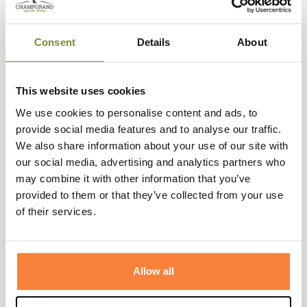
Son tissu épais en polyuréthane et polyester est
totalement imperméable et sa membrane Härkila Storm
Consent
Details
About
Pro agit comme un véritable coupe-vent tout en restant
respirante pour que vous soyez à l'aise lors de longues
chasses.
This website uses cookies
Cette casquette Driven Hunt est entièrement doublée
We use cookies to personalise content and ads, to
avec un matelassage thermorégulateur qui évacue la
provide social media features and to analyse our traffic.
transpiration tout en étant très isolant pour vous
We also share information about your use of our site with
apporter un confort indéniable. Elle dispose de cache-
our social media, advertising and analytics partners who
oreilles rabattables doublés en polaire pour une chaleur
may combine it with other information that you’ve
et une douceur supplémentaire.
provided to them or that they’ve collected from your use
of their services.
Pour un ajustement parfait, vous pouvez venir la régler
par l'arrière à l'aide d'un cordon.
Fiche technique
Allow all
Composition
84% Polyester/16% Polyuréthane