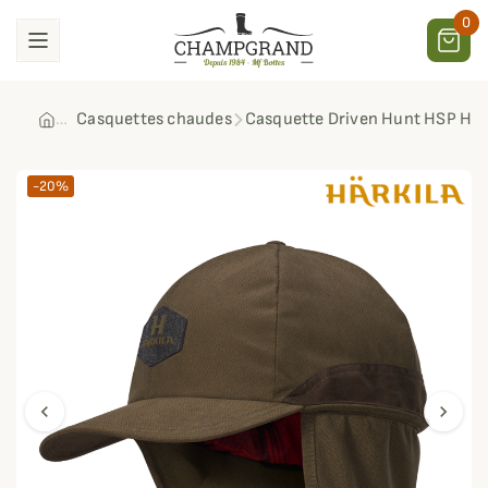
0
Casquettes chaudes
Casquette Driven Hunt HSP Här
-20%
chevron_left
chevron_right