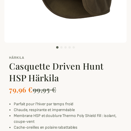
zoom_out_map
HÄRKILA
Casquette Driven Hunt
HSP Härkila
79,96 €
99,95 €
Parfait pour l'hiver par temps froid
Chaude, respirante et imperméable
Membrane HSP et doublure Thermo Poly Shield Fill : isolant,
coupe-vent
Cache-oreilles en polaire rabattables