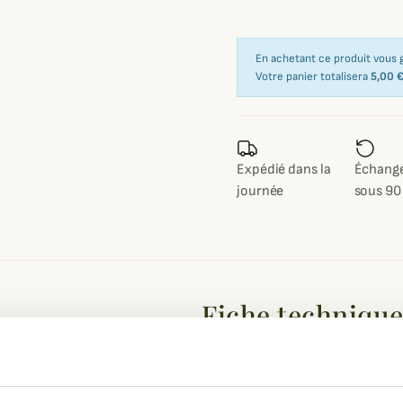
En achetant ce produit vous
Votre panier totalisera
5,00 
Expédié dans la
Échange
journée
sous 90
Fiche techniqu
t discrétion protection contre le
Composition
94% Polyes
ans la paume des mains vous
Coloris
Camouflage
 de chasse.