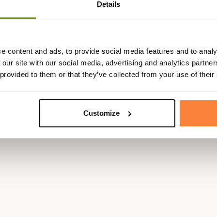
Details
Matière
Élasthanne,
bonne dextérité. En outre, le
ctiles.
Camouflage
Mossy Oak :
s sec, les gants Moose Hunter
s protégeront du froid.
e content and ads, to provide social media features and to analy
 our site with our social media, advertising and analytics partn
 provided to them or that they’ve collected from your use of their
Customize