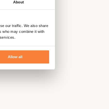
About
 Polyester
 Break UP Country
se our traffic. We also share
ers who may combine it with
 services.
Allow all