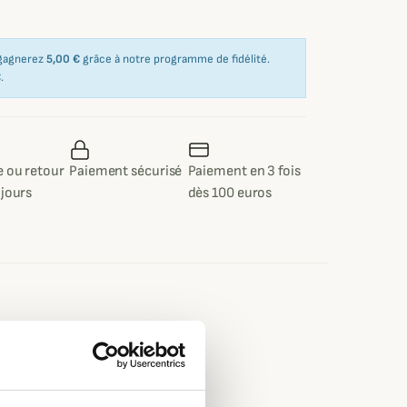
 gagnerez
5,00 €
grâce à notre programme de fidélité.
€
.
 ou retour
Paiement sécurisé
Paiement en 3 fois
 jours
dès 100 euros
e
ter, 6% Elasthanne
 , Rouge