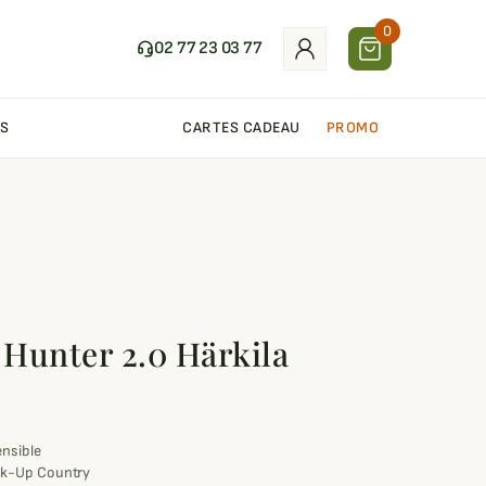
0
02 77 23 03 77
S
CARTES CADEAU
PROMO
Hunter 2.0 Härkila
ensible
ak-Up Country