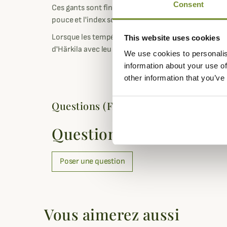
Consent
Ces gants sont fins et extensible pour conférer une 
pouce et l'index sont compatibles avec les écrans ta
Lorsque les températures seront fraîches par temp
This website uses cookies
d'Härkila avec leu motif camouflage Mossy Oak vou
We use cookies to personalis
information about your use of
other information that you’ve
Questions (FAQs)
Questions (FAQs)
Poser une question
Vous aimerez aussi