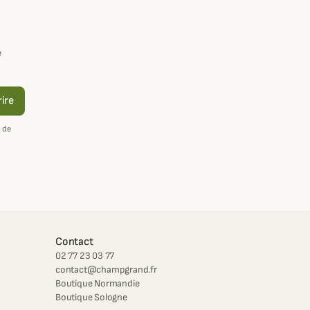
e
rire
 de
Contact
02 77 23 03 77
contact@champgrand.fr
Boutique Normandie
Boutique Sologne