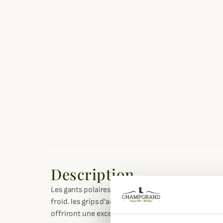
Description
Les gants polaires Moose Hunter 2.0 vous assureron
froid. les grips d'adhérence en caoutchouc situé d
offriront une excellente préhension de votre arme