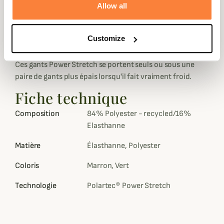
Allow all
sur la paume de la main et les doigts pour une bonne
adhérence.
Le pouce et l'index sont conçus spécialement pour
Customize
pouvoir utiliser votre téléphone portable.
Ces gants Power Stretch se portent seuls ou sous une
paire de gants plus épais lorsqu'il fait vraiment froid.
Fiche technique
Composition
84% Polyester - recycled/16%
Elasthanne
Matière
Élasthanne, Polyester
Coloris
Marron, Vert
Technologie
Polartec® Power Stretch