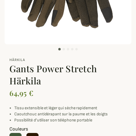
zoom_out_map
HÄRKILA
Gants Power Stretch
Härkila
64,95 €
Tissu extensible et léger qui sèche rapidement
Caoutchouc antidérapant sur la paume et les doigts
Possibilité d'utiliser son téléphone portable
Couleurs