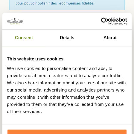
pour pouvoir obtenir des récompenses fidélité.
Expédié dans
Échange ou
Paiement
Paiement en
Consent
Details
About
la journée
retour sous
sécurisé
3 fois dès 100
90 jours
euros
This website uses cookies
We use cookies to personalise content and ads, to
provide social media features and to analyse our traffic.
We also share information about your use of our site with
Description
our social media, advertising and analytics partners who
may combine it with other information that you’ve
Härkila
vous propose ces gants Power Stretch, très
provided to them or that they’ve collected from your use
polyvalents et fins, ils seront parfait pour chasser ou
of their services.
toutes autres activités en extérieur.
Très extensibles, ils vous assurent une bonne dextérité et
sont dotés d'un revêtement un caoutchouc antidérapant