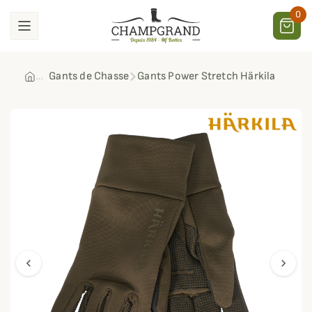
0
Gants de Chasse
Gants Power Stretch Härkila
chevron_left
chevron_right