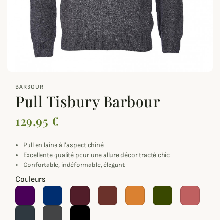
zoom_out_map
BARBOUR
Pull Tisbury Barbour
129,95 €
Pull en laine à l'aspect chiné
Excellente qualité pour une allure décontracté chic
Confortable, indéformable, élégant
Couleurs