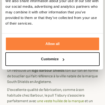
We also share information about your use of our site with
d'
excellente qualité
, assez extensible, indéformable et
our social media, advertising and analytics partners who
surtout très
doux et agréable à porter au quotidien
. Sa
may combine it with other information that you’ve
laine incorporée de fils de tweed
est agrémentée avec
provided to them or that they’ve collected from your use
des touches colorées en fonction du coloris qui lui
of their services.
confère un
aspect chiné
très appréciable.
Ce pull Barbour est conçu dans une
coupe classique
pour
être libre de vos mouvements avec des emmanchures
Allow all
façonnés spécialement pour être confortable. Il dispose
d'un
col rond, de poignets et d'ourlet côtelés
qui lui
permettent de tomber parfaitement et de s'adapter à
Customize
votre morphologie.
On retrouve un
logo Barbour Shields
ton sur ton en forme
de bouclier qui fait référence à la ville natale de la marque
South Shields en Angleterre.
D'excellente qualité de fabrication, comme à son
habitude chez Barbour, le pull Tisbury s'associera
parfaitement avec
une veste huilée de la marque
et un