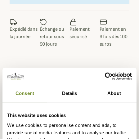
Expédié dans
Échange ou
Paiement
Paiement en
la journée
retour sous
sécurisé
3 fois dès 100
90 jours
euros
Description
Consent
Details
About
Barbour
vous propose ce superbe pull Tisbury
majoritairement constitué de laine avec un aspect chiné
décliné en plusieurs coloris qui vous donneront un look
This website uses cookies
élégant dès l'arrivée de l'automne.
We use cookies to personalise content and ads, to
Ce pull Tisbury est composée à 80% de laine et de
provide social media features and to analyse our traffic.
polyamide, viscose et une touche de soie pour un rendu