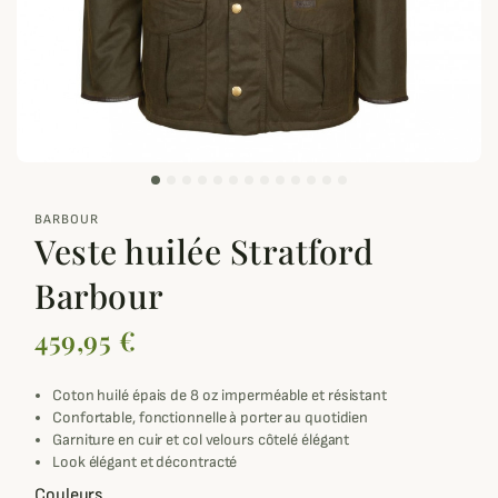
zoom_out_map
BARBOUR
Veste huilée Stratford
Barbour
459,95 €
Coton huilé épais de 8 oz imperméable et résistant
Confortable, fonctionnelle à porter au quotidien
Garniture en cuir et col velours côtelé élégant
Look élégant et décontracté
Couleurs