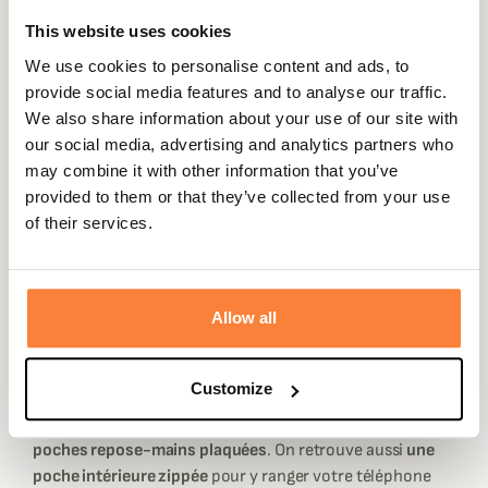
toile de coton huilée épaisse de 8Oz
très résistant qui
This website uses cookies
vous protégera de la pluie et du vent aussi bien à la
campagne qu'au quotidien au travail ou lors de balade en
We use cookies to personalise content and ads, to
ville. Sa doublure est en polyamide léger dans un tartan
provide social media features and to analyse our traffic.
classique Barbour que vous retrouverez sur de nombreux
We also share information about your use of our site with
produits Barbour.
our social media, advertising and analytics partners who
may combine it with other information that you’ve
Sa
coupe est droite
pour une bonne aisance de
provided to them or that they’ve collected from your use
mouvements et elle se ferme à l'aide d'une
fermeture
of their services.
éclair avec rabat tempête
à pressions pour vous protéger
du vent et habille votre veste en cachant la fermeture.
Pour une coupe plus ajustée, la veste est équipée de
pressions au niveau de la taille.
Allow all
Son
col en velours côtelé
donne une touche de style
supplémentaire et vient se fermer à l'aide d'une languette
Customize
à pressions pour une protection optimale. Elle est dotée
de
deux poches à soufflets
avec rabats ainsi que de
deux
poches repose-mains plaquées
. On retrouve aussi
une
poche intérieure zippée
pour y ranger votre téléphone