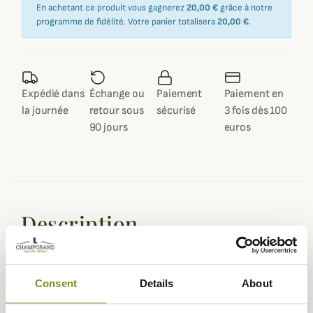
En achetant ce produit vous gagnerez
20,00 €
grâce à notre
programme de fidélité. Votre panier totalisera
20,00 €
.
Expédié dans
Échange ou
Paiement
Paiement en
la journée
retour sous
sécurisé
3 fois dès 100
90 jours
euros
Description
Dans sa collection Countrywear,
Barbour
vous propose la
veste Stratford en coton huilé typique de la marque avec
garnitures en cuir pour look classique et décontracté.
Consent
Details
About
La veste huilée Stratford est confectionnée dans une