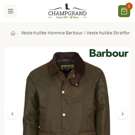
0
Veste huilée Homme Barbour
Veste huilée Stratford
chevron_left
chevron_right