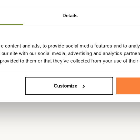
Matière
Coton
hologie en valeur.
d nombre de produit Barbour et
Details
Genre
Homme
oloris emblématique mais la
Coloris
Tartan
one.
s également pour plus de confort.
e content and ads, to provide social media features and to analy
gauche qui est ornée d'une
 our site with our social media, advertising and analytics partn
e à la ville natale de la marque.
 provided to them or that they’ve collected from your use of their
Customize