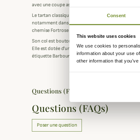
avec une coupe assez ajustée qui mettra votre morp
Le tartan classique utilisé est présent sur un gran
Consent
notamment dans les vestes au coloris vert olive, c
chemise Fortrose se décline aussi en tartan Greyst
This website uses cookies
Son col est boutonné et ses poignets sont réglable
We use cookies to personalis
Elle est dotée d'une poche plaquée sur la poitrine 
information about your use of
étiquette Barbour Shields avec un bouclier, référenc
other information that you’ve
Questions (FAQs)
Questions (FAQs)
Poser une question