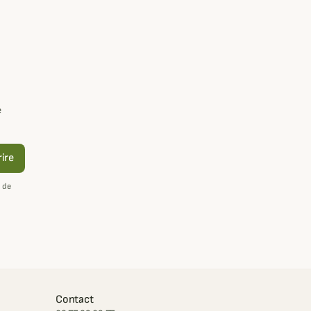
e
rire
 de
Contact