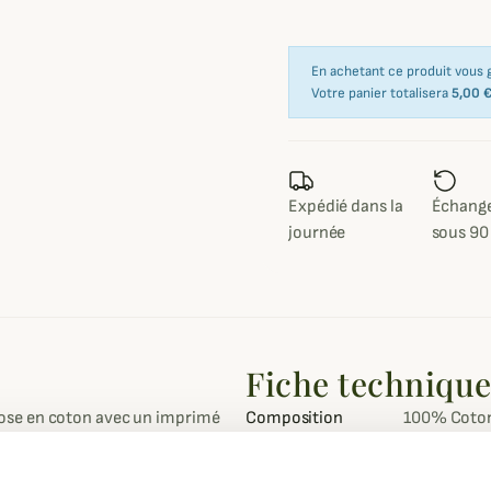
En achetant ce produit vous
Votre panier totalisera
5,00 
Expédié dans la
Échange
journée
sous 90
Fiche techniqu
ose en coton avec un imprimé
Composition
100% Coto
tage britannique.
Coupe
Ajustée
 en coton d'excellente qualité