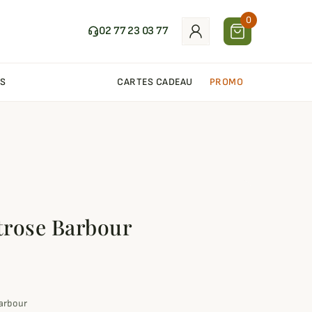
0
02 77 23 03 77
S
CARTES CADEAU
PROMO
trose Barbour
Barbour