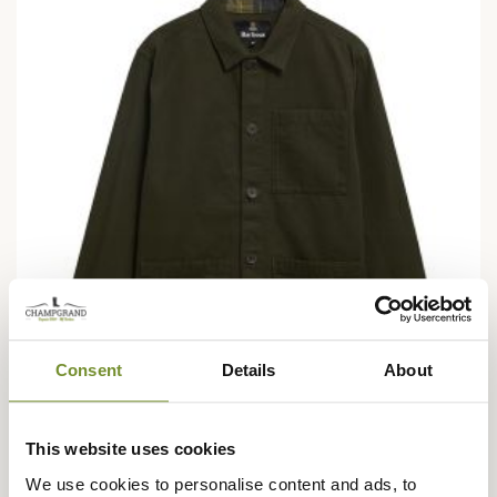
Consent
Details
About
This website uses cookies
BARBOUR
Surchemise délavée tartan Barbour
We use cookies to personalise content and ads, to