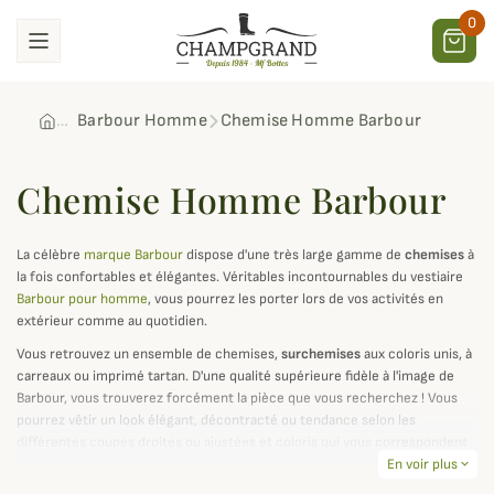
0
Barbour Homme
Chemise Homme Barbour
Chemise Homme Barbour
La célèbre
marque Barbour
dispose d'une très large gamme de
chemises
à
la fois confortables et élégantes. Véritables incontournables du vestiaire
Barbour pour homme
, vous pourrez les porter lors de vos activités en
extérieur comme au quotidien.
Vous retrouvez un ensemble de chemises,
surchemises
aux coloris unis, à
carreaux ou imprimé tartan. D'une qualité supérieure fidèle à l'image de
Barbour, vous trouverez forcément la pièce que vous recherchez ! Vous
pourrez vêtir un look élégant, décontracté ou tendance selon les
différentes coupes droites ou ajustées et coloris qui vous correspondent
le mieux.
En voir plus
expand_more