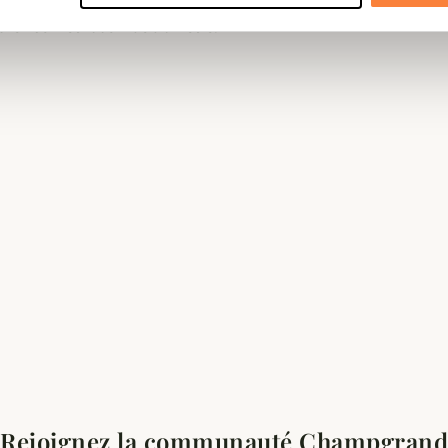
replié 25cm et 100cm de diamètre.
Rejoignez la communauté Champgrand