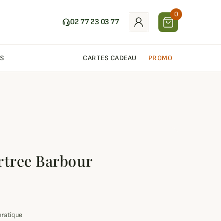
0
02 77 23 03 77
S
CARTES CADEAU
PROMO
rtree Barbour
pratique