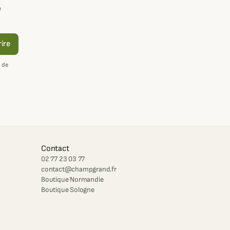
e
rire
 de
Contact
02 77 23 03 77
contact@champgrand.fr
Boutique Normandie
Boutique Sologne