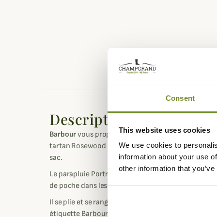
Consent
Description
This website uses cookies
Barbour
vous propose ce joli parapluie Portree téle
We use cookies to personalis
tartan Rosewood ou tartan Dewberry que vous pour
information about your use of
sac.
other information that you’ve
Le parapluie Portree est très pratique pour vous pr
de poche dans les tartan typiques de la marque.
Il se plie et se range dans une housse réalisée dans
étiquette Barbour et une sangle pour votre poignet