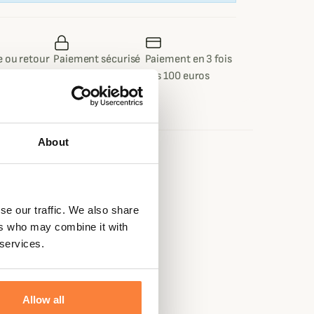
 ou retour
Paiement sécurisé
Paiement en 3 fois
 jours
dès 100 euros
About
e
ester
se our traffic. We also share
ers who may combine it with
 services.
Allow all