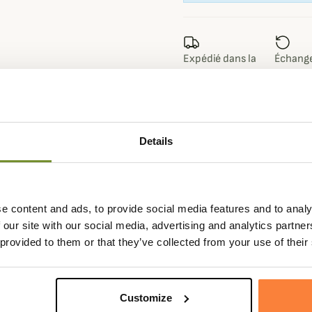
Expédié dans la
Échange
journée
sous 90
Details
Fiche techniqu
scopique en tartan classique,
Composition
100 % Poly
e content and ads, to provide social media features and to analy
rez facilement ranger dans votre
Genre
Femme
 our site with our social media, advertising and analytics partn
 provided to them or that they’ve collected from your use of their
Matière
Polyester
otéger de la pluie avec son format
Coloris
Tartan
 le même tartan avec une
Customize
.