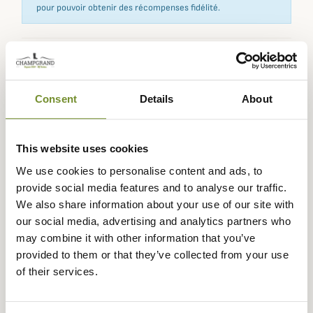
pour pouvoir obtenir des récompenses fidélité.
Expédié dans
Échange ou
Paiement
Paiement en
la journée
retour sous
sécurisé
3 fois dès 100
Consent
Details
About
90 jours
euros
This website uses cookies
We use cookies to personalise content and ads, to
provide social media features and to analyse our traffic.
Description
We also share information about your use of our site with
our social media, advertising and analytics partners who
Barbour
vous propose ces superbes chaussons mules
may combine it with other information that you’ve
Maddie pour femme déclinés en plusieurs tartans
provided to them or that they’ve collected from your use
féminins qui allient confort et élégance à la perfection.
of their services.
Ces chaussons Maddie sont réalisés dans un jersey de
coton doux avec un intérieur fourré en fausse fourrure