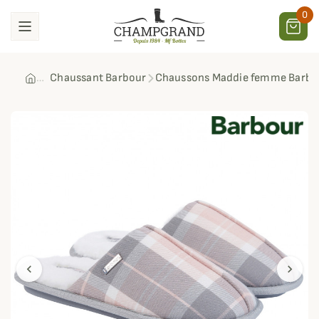
0
Chaussant Barbour
Chaussons Maddie femme Barbo
chevron_left
chevron_right