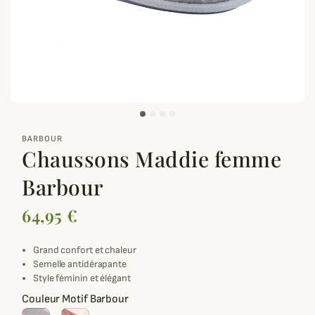
zoom_out_map
BARBOUR
Chaussons Maddie femme
Barbour
64,95 €
Grand confort et chaleur
Semelle antidérapante
Style féminin et élégant
Couleur Motif Barbour