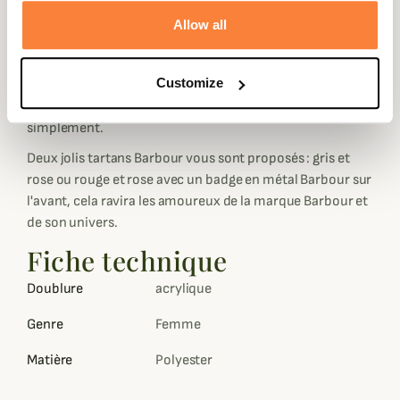
pour une sensation de douceur et chaleur très
Allow all
appréciable.
Leur semelle est en caoutchouc griffé Barbour et
Customize
antidérapant pour une bonne adhérence et leur forme
mules vous permettent de les enfiler rapidement et très
simplement.
Deux jolis tartans Barbour vous sont proposés : gris et
rose ou rouge et rose avec un badge en métal Barbour sur
l'avant, cela ravira les amoureux de la marque Barbour et
de son univers.
Fiche technique
Doublure
acrylique
Genre
Femme
Matière
Polyester