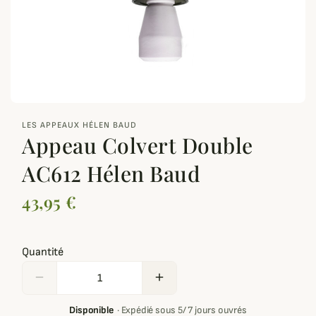
zoom_out_map
LES APPEAUX HÉLEN BAUD
Appeau Colvert Double
AC612 Hélen Baud
43,95 €
Quantité
remove
add
Disponible
·
Expédié sous 5/ 7 jours ouvrés