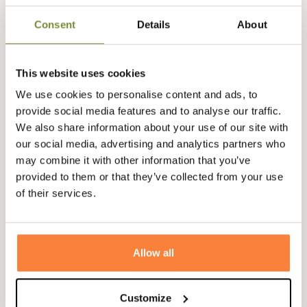
Champgrand vous présente l'appeau double lamelles
Consent
Details
About
pour canard canard. Cet appeau est tout aussi réaliste
que l'appeau colvert AC614 mais plus simple à utiliser. Le
son est un peu plus nasillard avec une portée un peu
This website uses cookies
moins importante.
We use cookies to personalise content and ads, to
Idéal donc en milieu plus fermé, vous pourrez varier les
provide social media features and to analyse our traffic.
sons en utilisant en complément l'appeau AC614 pour
We also share information about your use of our site with
colvert qui une portée un peu plus lointaine.
our social media, advertising and analytics partners who
may combine it with other information that you’ve
provided to them or that they’ve collected from your use
of their services.
Allow all
Customize