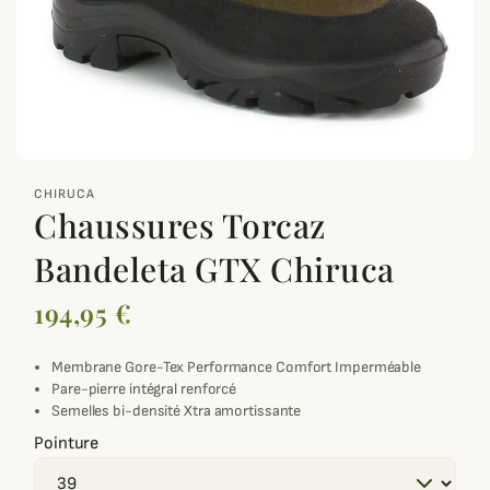
zoom_out_map
CHIRUCA
Chaussures Torcaz
Bandeleta GTX Chiruca
194,95 €
Membrane Gore-Tex Performance Comfort Imperméable
Pare-pierre intégral renforcé
Semelles bi-densité Xtra amortissante
Pointure