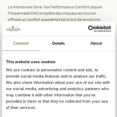
La membrane Gore-Tex Performance Comfort assure
l'imperméabilité complète des chaussures tout en
offrant un confort supplémentaire lors de la marche.
L'amorti est garantie par une semelle en polyuréthane Bi-
densité Xtra développées par Chiruca. La marque
espagnole confère aux semelles des Torcaz Bandeleta des
Consent
Details
About
crampons adhérents tout en conservant une semelle
souple et flexible. La tige mi-montante de 15cm quant à
elle assure un excellent maintien de la cheville pour plus
This website uses cookies
de sécurité.
We use cookies to personalise content and ads, to
Relativement légères et respirantes, ces chaussures
provide social media features and to analyse our traffic.
Chiruca pourront vous accompagner du début de la
We also share information about your use of our site with
saison jusqu'au début de l'hiver.
our social media, advertising and analytics partners who
may combine it with other information that you’ve
Nous vous conseillons ces chaussures de chasse
provided to them or that they’ve collected from your use
polyvalentes et imperméables pour toute vos chasses en
of their services.
battue ou devant soi que ce soit en forêt ou en plaine