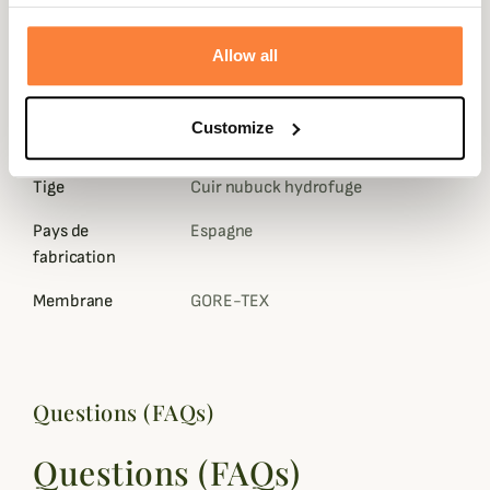
Fiche technique
Poids en
1320
Allow all
Gramme
Hauteur de Tige
15
Customize
en cm
Tige
Cuir nubuck hydrofuge
Pays de
Espagne
fabrication
Membrane
GORE-TEX
Questions (FAQs)
Questions (FAQs)